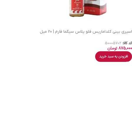
اسپری بینی کلداماریس فلو پلاس سیگما فارم | 20 میل
کد کالا:
50005702
875,000
تومان
افزودن به سبد خرید