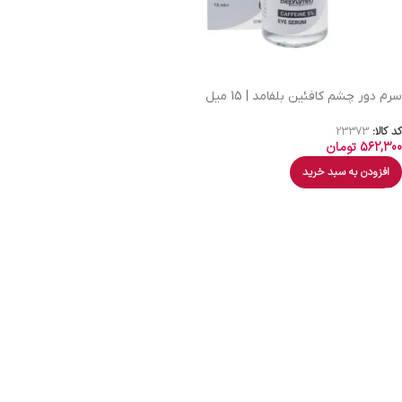
سرم دور چشم کافئین بلفامد | 15 میل
کد کالا:
23373
562,300
تومان
افزودن به سبد خرید