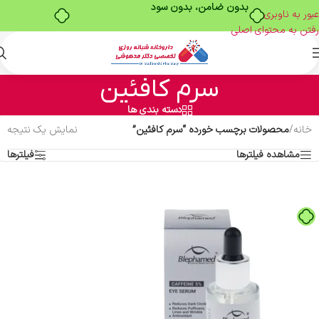
بدون ضامن، بدون سود
عبور به ناوبری
رفتن به محتوای اصلی
سرم کافئین
دسته بندی ها
خانه
/
محصولات برچسب خورده “سرم کافئین”
نمایش یک نتیجه
مشاهده فیلترها
فیلترها