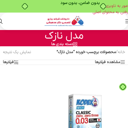
بدون ضامن، بدون سود
عبور به ناوبری
رفتن به محتوای اصلی
مدل نازک
دسته بندی ها
خانه
/
محصولات برچسب خورده “مدل نازک”
نمایش یک نتیجه
مشاهده فیلترها
فیلترها