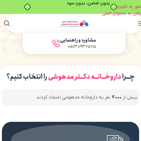
خرید قسطی با ترب‌پی
عبور به ناوبری
رفتن به محتوای اصلی
مشاوره و راهنمایی
05138937575
چــرا
داروخــانــه دکــتر مدهوشی
را انتخاب کنیم؟
بیش از
4000
نفر به داروخانه مدهوشی اعتماد کردند