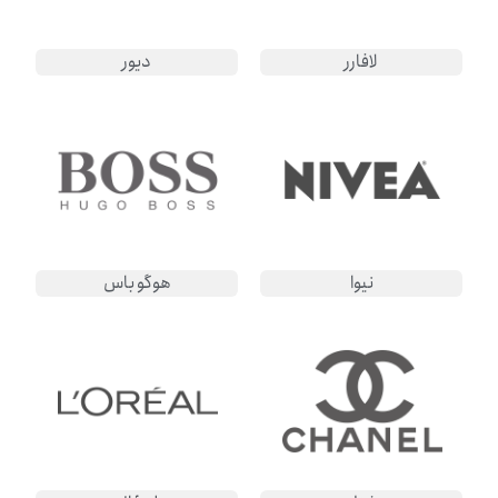
لافارر
دیور
نیوا
هوگو باس