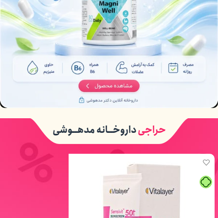
حراجی
داروخــانه مدهــوشی