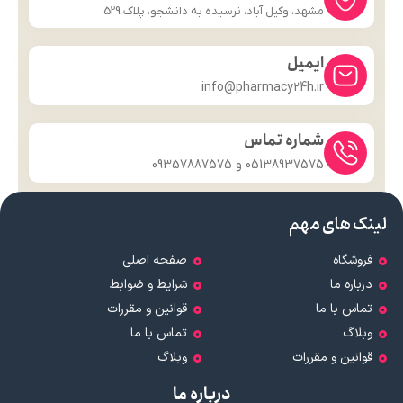
مشهد، وکیل آباد، نرسیده به دانشجو، پلاک 529
ایمیل
info@pharmacy24h.ir
شماره تماس
05138937575 و 09357887575
لینک های مهم
فروشگاه
صفحه اصلی
درباره ما
شرایط و ضوابط
تماس با ما
قوانین و مقررات
وبلاگ
تماس با ما
قوانین و مقررات
وبلاگ
درباره ما