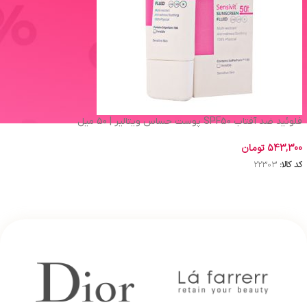
فلوئید ضد آفتاب SPF50 پوست حساس ویتالیر | 50 میل
543,300
تومان
کد کالا:
22303
افزودن به سبد خرید