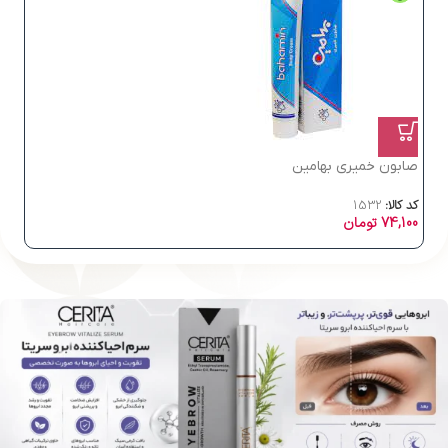
صابون خمیری بهامین
کد کالا:
1532
74,100
تومان