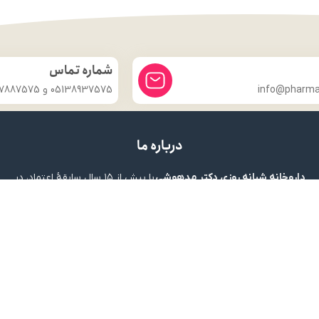
شماره تماس
info@pharmac
05138937575 و 09357887575
درباره ما
داروخانه شبانه روزی دکتر مدهوشی
با بیش از ۱۵ سال سابقهٔ اعتماد، در
خدمت سلامتی شماست.
ما با این باور که سلامتی گران‌بهاترین دارایی هر انسان است، همواره
تلاش کرده‌ایم تا با ارائهٔ داروهای اصل و باکیفیت، مشاورهٔ تخصصی
داروسازی و محیطی گرم و مطمئن، گامی مؤثر در حفظ و تقویت سلامت
خانواده‌های عزیزمان برداریم.
داروخانه تخصصی دکتر مدهوشی
محفوظ است. طراحی و پیاده سازی توسط
گ