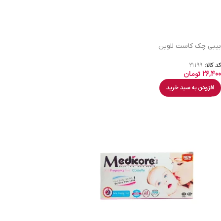
بیبی چک کاست لاوین
کد کالا:
21199
26,400
تومان
افزودن به سبد خرید