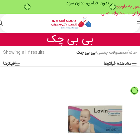
بدون ضامن، بدون سود
عبور به ناوبری
رفتن به محتوای اصلی
بی بی چک
خانه
/
محصولات جنسی
/
بی بی چک
Showing all 2 results
مشاهده فیلترها
فیلترها