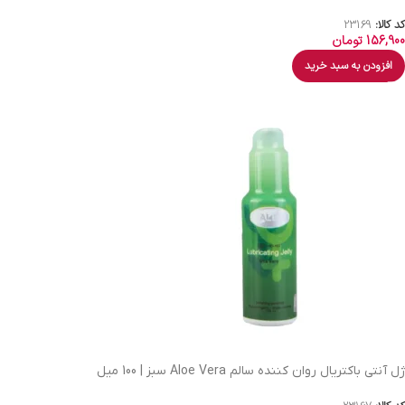
کد کالا:
23169
156,900
تومان
افزودن به سبد خرید
ژل آنتی باکتریال روان کننده سالم Aloe Vera سبز | 100 میل