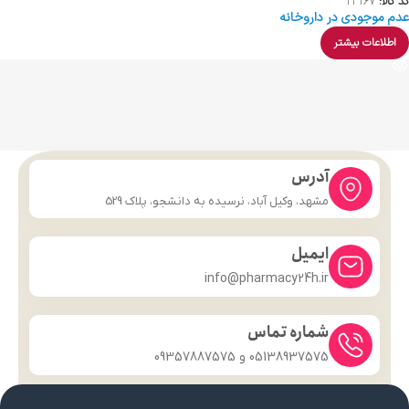
کد کالا:
23167
عدم موجودی در داروخانه
اطلاعات بیشتر
آدرس
مشهد، وکیل آباد، نرسیده به دانشجو، پلاک 529
ایمیل
info@pharmacy24h.ir
شماره تماس
05138937575 و 09357887575