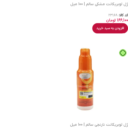
ژل لوبریکانت مشکی سالم | 100 میل
کد کالا:
23168
166,100
تومان
افزودن به سبد خرید
ژل لوبریکانت نارنجی سالم | 100 میل