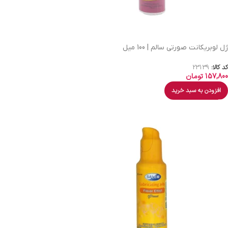
ژل لوبریکانت صورتی سالم | 100 میل
کد کالا:
23139
157,800
تومان
افزودن به سبد خرید