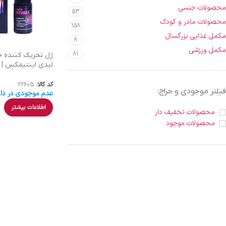
محصولات جنسی
53
محصولات مادر و کودک
158
مکمل غذایی بزرگسال
8
مکمل ورزشی
81
ژل تحریک کننده ج
لیدی اینتیمکس | 30 میل
کد کالا:
22605
فیلتر موجودی و حراج:
عدم موجودی در دار
اطلاعات بیشتر
محصولات تخفیف دار
محصولات موجود