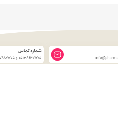
شماره تماس
info@pharmac
05138937575 و 09357887575
درباره ما
داروخانه شبانه روزی دکتر مدهوشی
با بیش از ۱۵ سال سابقهٔ اعتماد، در
خدمت سلامتی شماست.
ما با این باور که سلامتی گران‌بهاترین دارایی هر انسان است، همواره
تلاش کرده‌ایم تا با ارائهٔ داروهای اصل و باکیفیت، مشاورهٔ تخصصی
داروسازی و محیطی گرم و مطمئن، گامی مؤثر در حفظ و تقویت سلامت