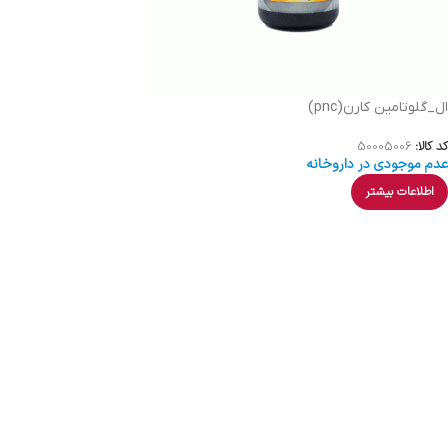
ال_گلوتامین کارن(pnc)
کد کالا:
50005006
عدم موجودی در داروخانه
اطلاعات بیشتر