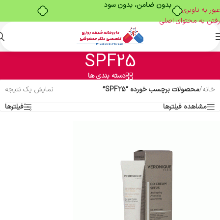
بدون ضامن، بدون سود
عبور به ناوبری
رفتن به محتوای اصلی
SPF25
دسته بندی ها
خانه
/
محصولات برچسب خورده “SPF25”
نمایش یک نتیجه
مشاهده فیلترها
فیلترها