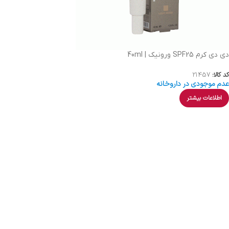
دی دی کرم SPF25 ورونیک | 40ml
کد کالا:
21457
عدم موجودی در داروخانه
اطلاعات بیشتر