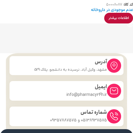
کد کالا:
50008087
عدم موجودی در داروخانه
اطلاعات بیشتر
آدرس
مشهد، وکیل آباد، نرسیده به دانشجو، پلاک 529
ایمیل
info@pharmacy24h.ir
شماره تماس
05138937575 و 09357887575