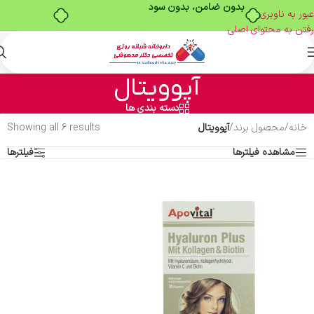
بدون ضامن، بدون سود
عبور به ناوبری
رفتن به محتوای اصلی
آپوویتال
دسته بندی ها
خانه
/
محصول برند
/
آپوویتال
Showing all 6 results
مشاهده فیلترها
فیلترها