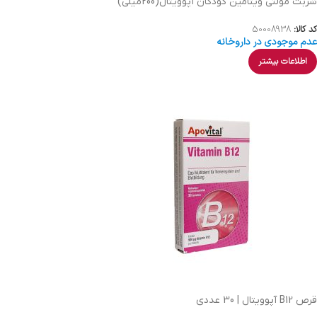
شربت مولتی ویتامین کودکان آپوویتال(200میلی)
کد کالا:
50008938
عدم موجودی در داروخانه
اطلاعات بیشتر
قرص B12 آپوویتال | 30 عددی