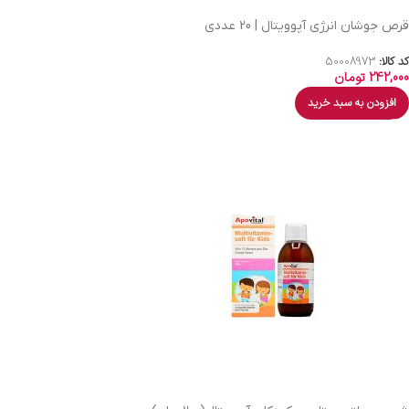
قرص جوشان انرژی آپوویتال | 20 عددی
کد کالا:
50008973
242,000
تومان
افزودن به سبد خرید