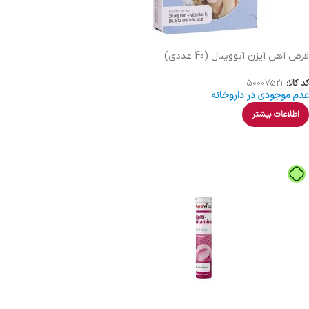
قرص آهن آیزن آپوویتال (40 عددی)
کد کالا:
50007521
عدم موجودی در داروخانه
اطلاعات بیشتر