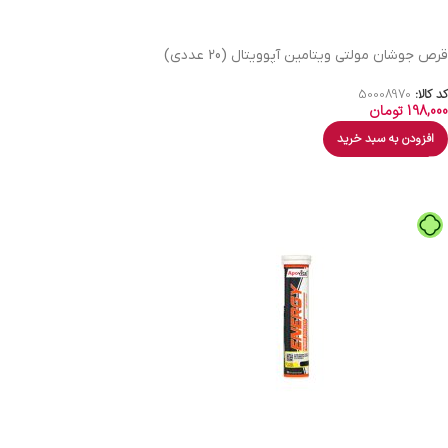
قرص جوشان مولتی ویتامین آپوویتال (20 عددی)
کد کالا:
50008970
198,000
تومان
افزودن به سبد خرید