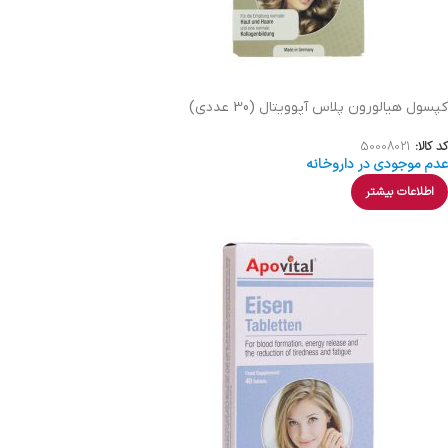
کپسول هیالورون پلاس آپوویتال (30 عددی)
کد کالا:
50008021
عدم موجودی در داروخانه
اطلاعات بیشتر