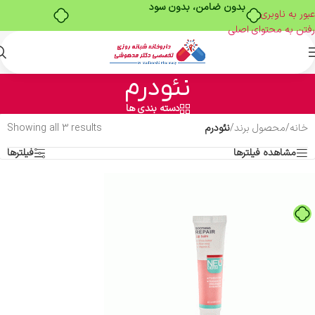
بدون ضامن، بدون سود
عبور به ناوبری
رفتن به محتوای اصلی
نئودرم
دسته بندی ها
خانه
/
محصول برند
/
نئودرم
Showing all 3 results
مشاهده فیلترها
فیلترها