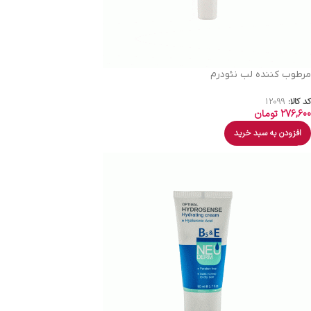
مرطوب کننده لب نئودرم
کد کالا:
12099
276,600
تومان
افزودن به سبد خرید