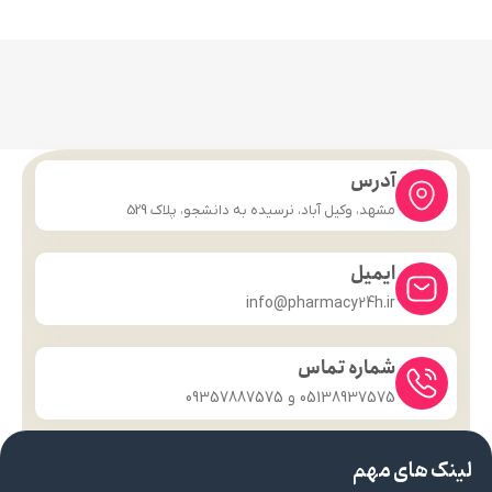
آدرس
مشهد، وکیل آباد، نرسیده به دانشجو، پلاک 529
ایمیل
info@pharmacy24h.ir
شماره تماس
05138937575 و 09357887575
لینک های مهم