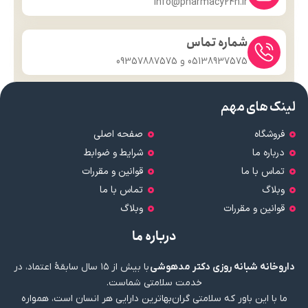
info@pharmacy24h.ir
شماره تماس
05138937575 و 09357887575
لینک های مهم
فروشگاه
صفحه اصلی
درباره ما
شرایط و ضوابط
تماس با ما
قوانین و مقررات
وبلاگ
تماس با ما
قوانین و مقررات
وبلاگ
درباره ما
داروخانه شبانه روزی دکتر مدهوشی
با بیش از ۱۵ سال سابقهٔ اعتماد، در
خدمت سلامتی شماست.
ما با این باور که سلامتی گران‌بهاترین دارایی هر انسان است، همواره