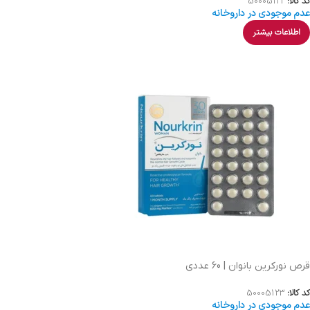
کد کالا:
50005122
عدم موجودی در داروخانه
اطلاعات بیشتر
قرص نورکرین بانوان | 60 عددی
کد کالا:
50005123
عدم موجودی در داروخانه