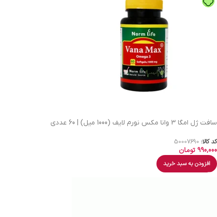
سافت ژل امگا 3 وانا مکس نورم لایف (1000 میل) | 60 عددی
کد کالا:
50007690
990,000
تومان
افزودن به سبد خرید