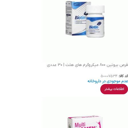
قرص بیوتین 800 میکروگرم های هلث | 30 عددی
کد کالا:
50007534
عدم موجودی در داروخانه
اطلاعات بیشتر