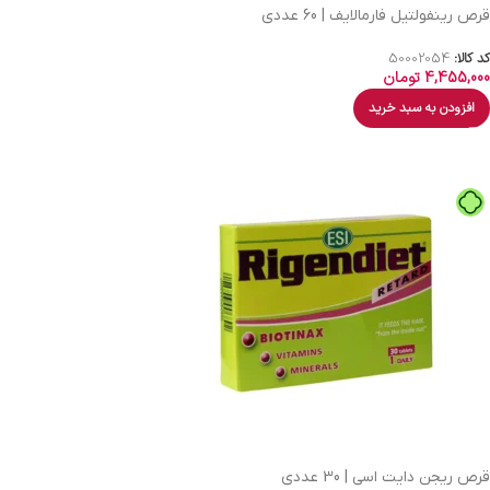
قرص رینفولتیل فارمالایف | 60 عددی
کد کالا:
50002054
4,455,000
تومان
افزودن به سبد خرید
قرص ریجن دایت اسی | 30 عددی