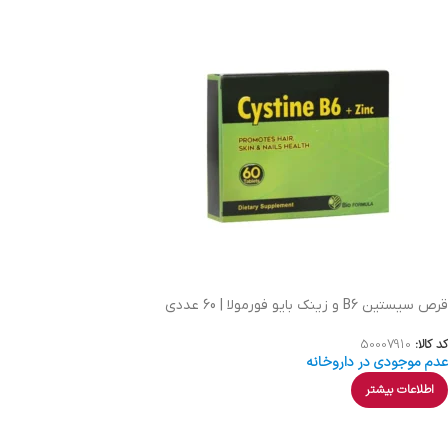
قرص سیستین B6 و زینک بایو فورمولا | 60 عددی
کد کالا:
50007910
عدم موجودی در داروخانه
اطلاعات بیشتر