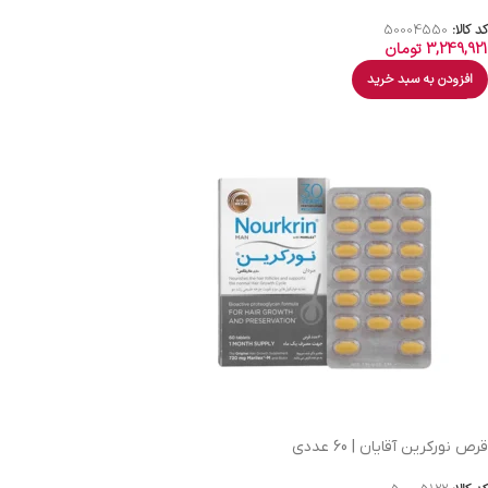
کد کالا:
50004550
3,249,921
تومان
افزودن به سبد خرید
قرص نورکرین آقایان | 60 عددی