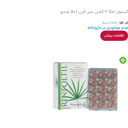
کپسول امگا 3 گلدن سیز کارن | 50 عددی
کد کالا:
50009786
عدم موجودی در داروخانه
اطلاعات بیشتر