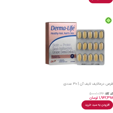
قرص درمالایف لایف آن | 30 عددی
کد کالا:
500010146
1,962,498
تومان
افزودن به سبد خرید