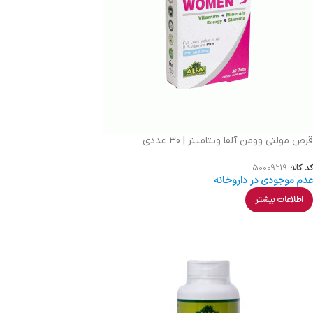
قرص مولتی وومن آلفا ویتامینز | 30 عددی
کد کالا:
50009219
عدم موجودی در داروخانه
اطلاعات بیشتر