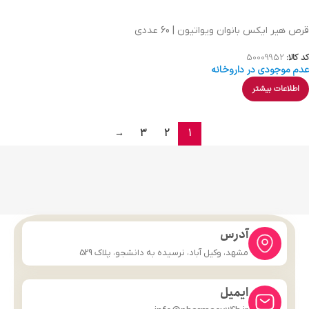
قرص هیر ایکس بانوان ویواتیون | 60 عددی
کد کالا:
50009952
عدم موجودی در داروخانه
اطلاعات بیشتر
→
3
2
1
آدرس
مشهد، وکیل آباد، نرسیده به دانشجو، پلاک 529
ایمیل