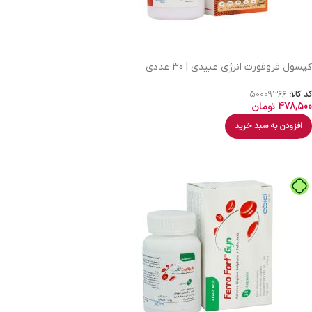
کپسول فروفورت انرژی عبیدی | 30 عددی
کد کالا:
50009366
478,500
تومان
افزودن به سبد خرید