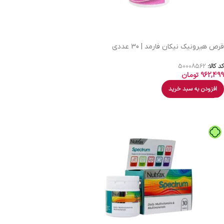
قرص هیرونیک نیکان فارمد | 30 عددی
کد کالا:
50008562
962,499
تومان
افزودن به سبد خرید