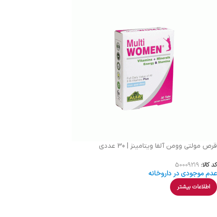
قرص مولتی وومن آلفا ویتامینز | 30 عددی
کد کالا:
50009219
عدم موجودی در داروخانه
اطلاعات بیشتر