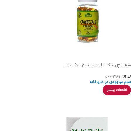
سافت ژل امگا 3 آلفا ویتامینز | 60 عددی
کد کالا:
50003991
عدم موجودی در داروخانه
اطلاعات بیشتر