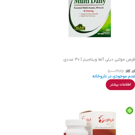
قرص مولتی دیلی آلفا ویتامینز | 30 عددی
کد کالا:
50009965
عدم موجودی در داروخانه
اطلاعات بیشتر