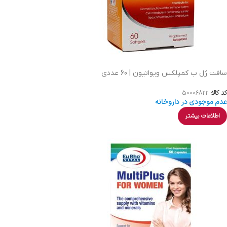
سافت ژل ب کمپلکس ویواتیون | 60 عددی
کد کالا:
50006822
عدم موجودی در داروخانه
اطلاعات بیشتر