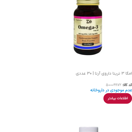
امگا 3 تریتا داروی آرتا | 30 عددی
کد کالا:
50009972
عدم موجودی در داروخانه
اطلاعات بیشتر