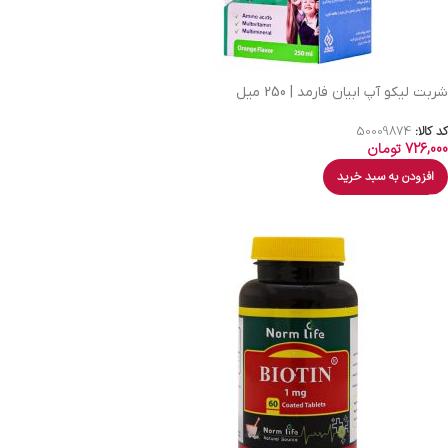
شربت لیکو آپ ابیان فارمد | 250 میل
کد کالا:
50009874
726,000
تومان
افزودن به سبد خرید