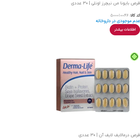
قرص بایونا من نیچرز اونلی | 30 عددی
کد کالا:
500010046
عدم موجودی در داروخانه
اطلاعات بیشتر
قرص درمالایف لایف آن | 30 عددی