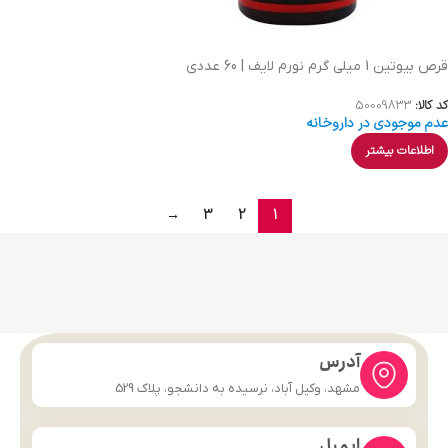
قرص بیوتین 1 میلی گرم نورم لایف | 60 عددی
کد کالا:
50009833
عدم موجودی در داروخانه
اطلاعات بیشتر
→
3
2
1
آدرس
مشهد، وکیل آباد، نرسیده به دانشجو، پلاک 529
ایمیل