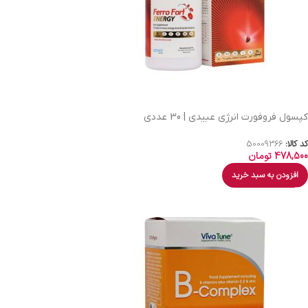
کپسول فروفورت انرژی عبیدی | 30 عددی
کد کالا:
50009366
478,500
تومان
افزودن به سبد خرید