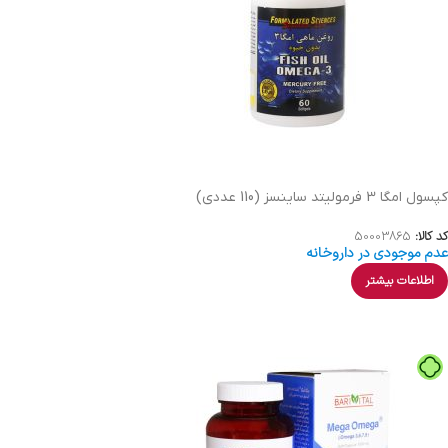
کپسول امگا 3 فرمولیتد ساینسز (110 عددی)
کد کالا:
50003865
عدم موجودی در داروخانه
اطلاعات بیشتر