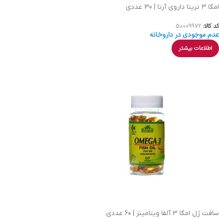
امگا 3 تریتا داروی آرتا | 30 عددی
کد کالا:
50009972
عدم موجودی در داروخانه
اطلاعات بیشتر
سافت ژل امگا 3 آلفا ویتامینز | 60 عددی