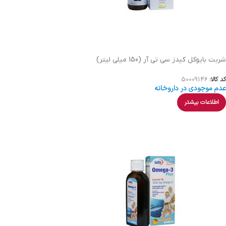
شربت بایوکل کیدز سی تی آر (150 میلی لیتر)
کد کالا:
50009146
عدم موجودی در داروخانه
اطلاعات بیشتر