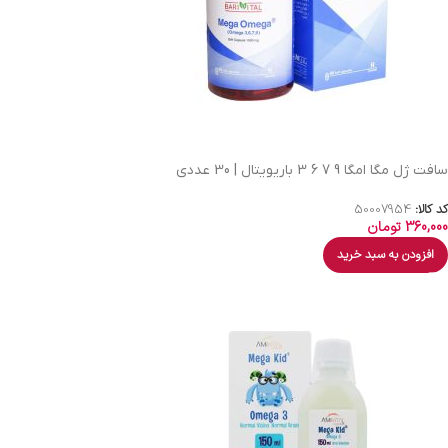
سافت ژل مگا امگا 9 7 6 3 باریویتال | 30 عددی
کد کالا:
50007954
360,000
تومان
افزودن به سبد خرید