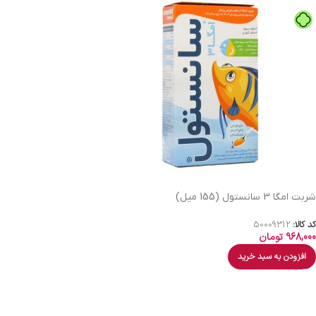
شربت امگا 3 سانستول (155 میل)
کد کالا:
50009312
968,000
تومان
افزودن به سبد خرید