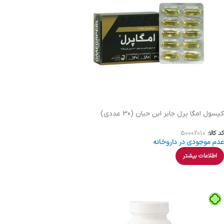
کپسول امگا پرل جابر ابن حیان (30 عددی)
کد کالا:
50002010
عدم موجودی در داروخانه
اطلاعات بیشتر