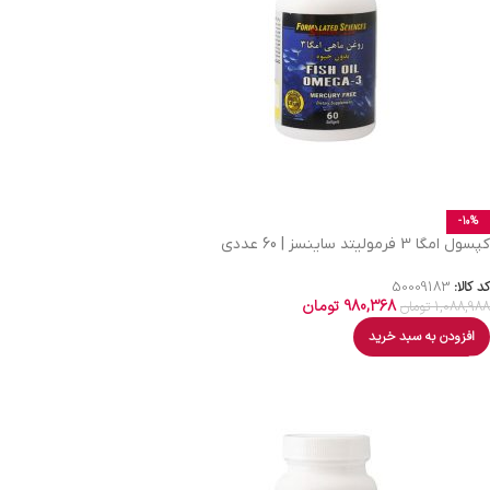
-10%
کپسول امگا 3 فرمولیتد ساینسز | 60 عددی
کد کالا:
50009183
980,368
تومان
1,088,988
تومان
افزودن به سبد خرید