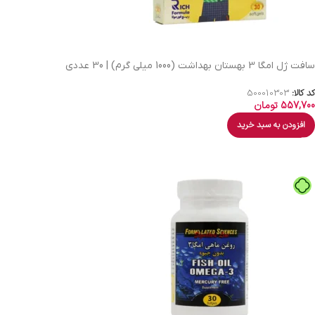
سافت ژل امگا 3 بهستان بهداشت (1000 میلی گرم) | 30 عددی
کد کالا:
500010303
557,700
تومان
افزودن به سبد خرید