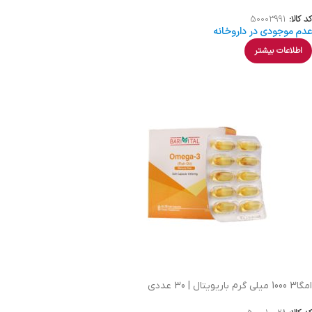
کد کالا:
50003991
عدم موجودی در داروخانه
اطلاعات بیشتر
امگا3 1000 میلی گرم باریویتال | 30 عددی