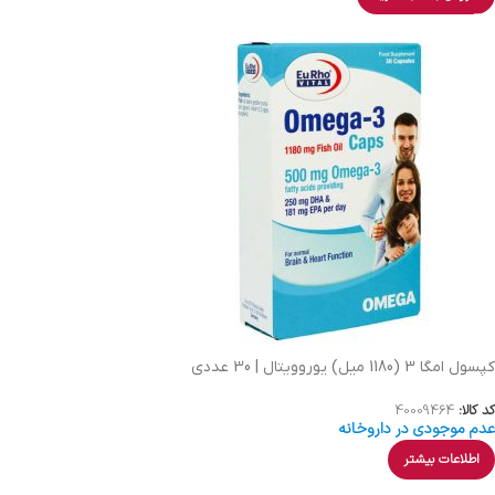
کپسول امگا 3 (1180 میل) یوروویتال | 30 عددی
کد کالا:
40009464
عدم موجودی در داروخانه
اطلاعات بیشتر