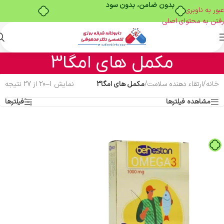
خرید قسطی با ترب‌پی
عبور به ناوبری
رفتن به محتوای اصلی
مکمل های امگا3
خانه
/
ارتقاء دهنده سلامت
/
مکمل های امگا3
نمایش 1–20 از 27 نتیجه
مشاهده فیلترها
فیلترها