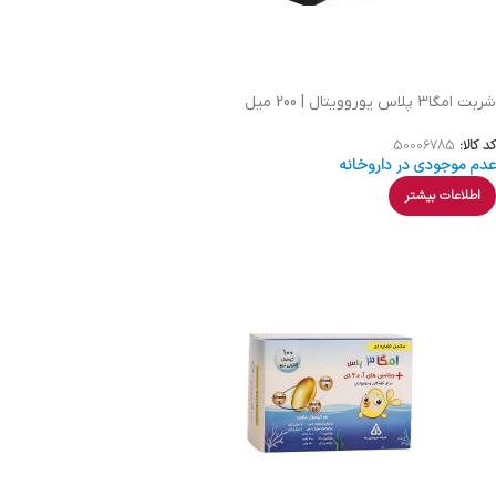
شربت امگا3 پلاس یوروویتال | 200 میل
کد کالا:
50006785
عدم موجودی در داروخانه
اطلاعات بیشتر