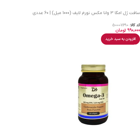
سافت ژل امگا 3 وانا مکس نورم لایف (1000 میل) | 60 عددی
کد کالا:
50007690
990,000
تومان
افزودن به سبد خرید