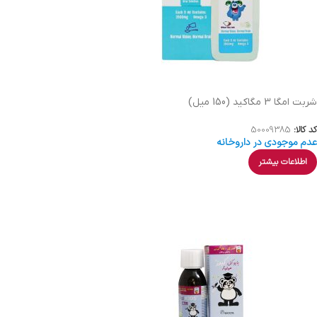
شربت امگا 3 مگاکید (150 میل)
کد کالا:
50009385
عدم موجودی در داروخانه
اطلاعات بیشتر