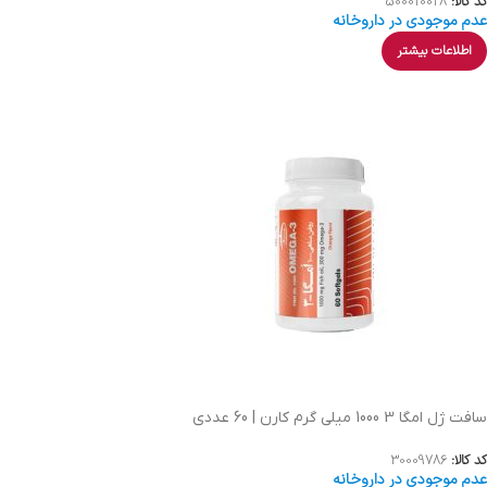
کد کالا:
500010028
عدم موجودی در داروخانه
اطلاعات بیشتر
سافت ژل امگا 3 1000 میلی گرم کارن | 60 عددی
کد کالا:
30009786
عدم موجودی در داروخانه