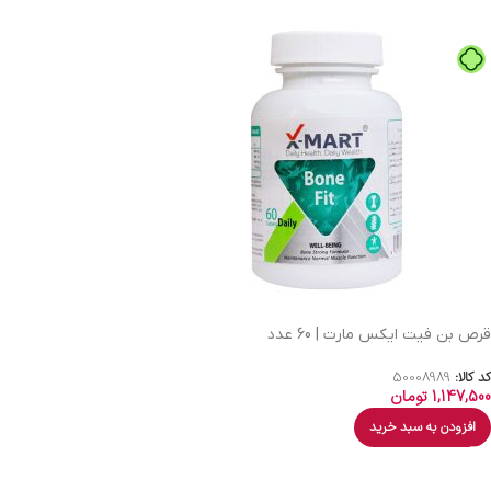
قرص بن فیت ایکس مارت | 60 عدد
کد کالا:
50008989
1,147,500
تومان
افزودن به سبد خرید