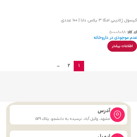
کپسول ژلاتینی امگا ۳ پلاس دانا | 100 عددی
کد کالا:
50008088
عدم موجودی در داروخانه
اطلاعات بیشتر
→
2
1
آدرس
مشهد، وکیل آباد، نرسیده به دانشجو، پلاک 529
ایمیل