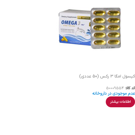
کپسول امگا 3 رکس (50 عددی)
کد کالا:
50009554
عدم موجودی در داروخانه
اطلاعات بیشتر