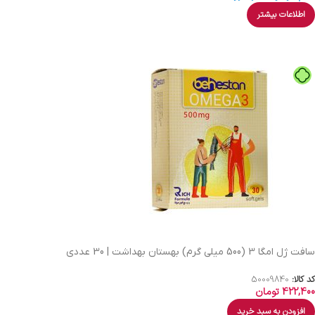
اطلاعات بیشتر
سافت ژل امگا 3 (500 میلی گرم) بهستان بهداشت | 30 عددی
کد کالا:
50009840
422,400
تومان
افزودن به سبد خرید