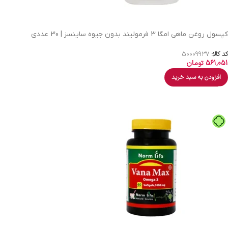
کپسول روغن ماهی امگا 3 فرمولیتد بدون جیوه ساینسز | 30 عددی
کد کالا:
50009937
561,051
تومان
افزودن به سبد خرید