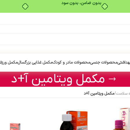
بدون ضامن، بدون سود
هداشتی
محصولات جنسی
محصولات مادر و کودک
مکمل غذایی بزرگسال
مکمل ورزش
مکمل ویتامین آ+د
ه سلامت
/
مکمل ویتامین آ+د