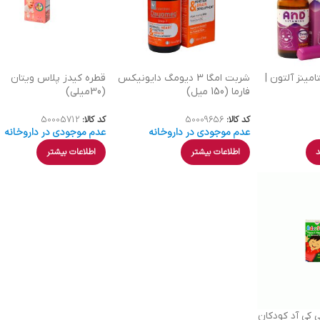
مینز آلتون |
شربت امگا 3 دیومگ دایونیکس
قطره کیدز پلاس ویتان
فارما (150 میل)
(30میلی)
کد کالا:
50009656
کد کالا:
50005712
عدم موجودی در داروخانه
عدم موجودی در داروخانه
د
اطلاعات بیشتر
اطلاعات بیشتر
 کی آد کودکان