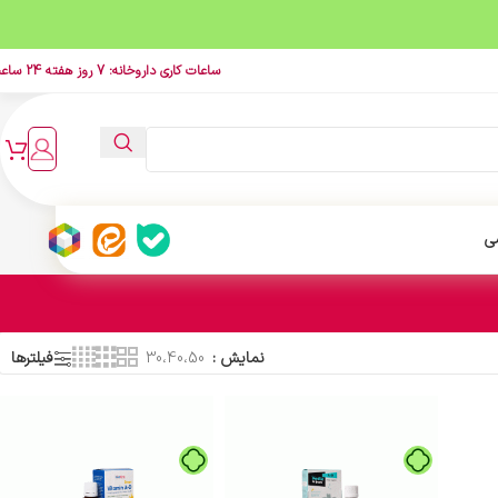
ساعات کاری داروخانه: 7 روز هفته 24 ساعت
ی
نمایش
30،40،50
فیلترها