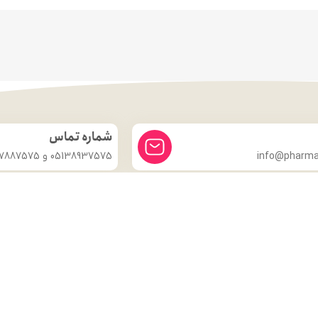
شماره تماس
info@pharmac
05138937575 و 09357887575
درباره ما
داروخانه شبانه روزی دکتر مدهوشی
با بیش از ۱۵ سال سابقهٔ اعتماد، در
خدمت سلامتی شماست.
ما با این باور که سلامتی گران‌بهاترین دارایی هر انسان است، همواره
تلاش کرده‌ایم تا با ارائهٔ داروهای اصل و باکیفیت، مشاورهٔ تخصصی
داروسازی و محیطی گرم و مطمئن، گامی مؤثر در حفظ و تقویت سلامت