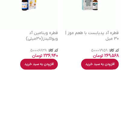
قطره آد پدیابست با طعم موز |
قطره ویتامین آد
30 میل
ویواکیدز(30میلی)
کد کالا:
50007959
کد کالا:
50006838
269,568
تومان
236,940
تومان
افزودن به سبد خرید
افزودن به سبد خرید