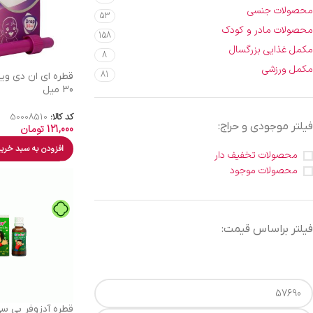
محصولات جنسی
53
محصولات مادر و کودک
158
مکمل غذایی بزرگسال
8
مکمل ورزشی
81
قطره ای ان دی ویتا
30 میل
کد کالا:
50008510
فیلتر موجودی و حراج:
121,000
تومان
افزودن به سبد خری
محصولات تخفیف دار
محصولات موجود
فیلتر براساس قیمت:
قطره آدزوفر بی سی