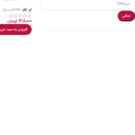
کد کالا:
50008334
صافی
418,000
تومان
افزودن به سبد خری