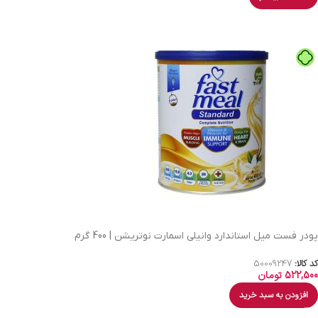
پودر فست میل استاندارد وانیلی اسمارت نوتریشن | 400 گرم
کد کالا:
50009247
522,500
تومان
افزودن به سبد خرید