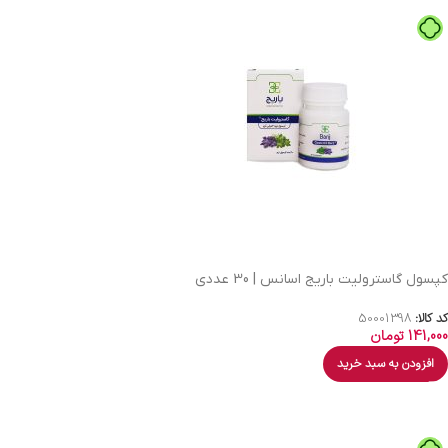
کپسول گاسترولیت باریج اسانس | 30 عددی
کد کالا:
50001398
141,000
تومان
افزودن به سبد خرید