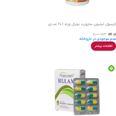
کپسول ایمیون ساپورت نچرال ورلد | 60 عددی
کد کالا:
50001562
عدم موجودی در داروخانه
اطلاعات بیشتر