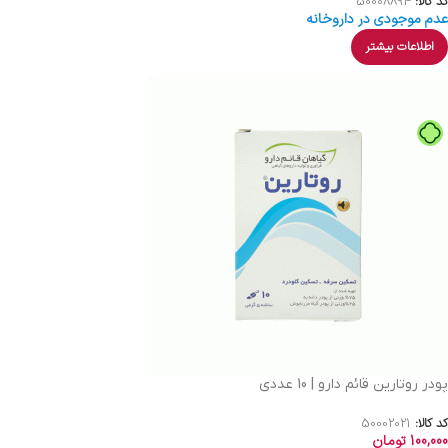
کد کالا:
50008894
عدم موجودی در داروخانه
اطلاعات بیشتر
پودر روتارین قائم دارو | 10 عددی
کد کالا:
50002021
100,000
تومان