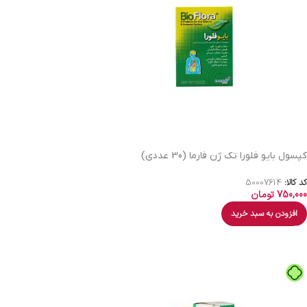
کپسول بایو فلورا تک ژن فارما (30 عددی)
کد کالا:
50007614
750,000
تومان
افزودن به سبد خرید