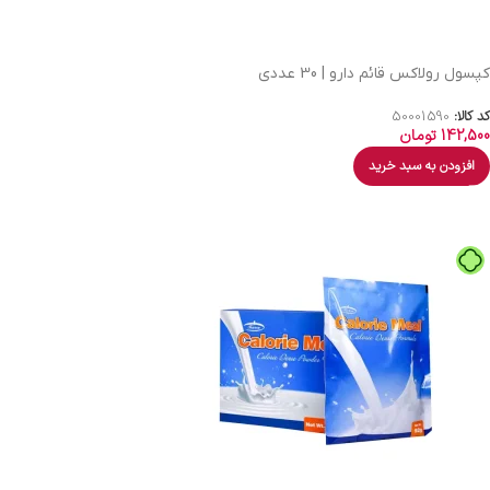
کپسول رولاکس قائم دارو | 30 عددی
کد کالا:
50001590
142,500
تومان
افزودن به سبد خرید