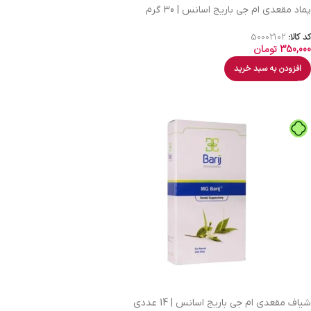
پماد مقعدی ام جی باریج اسانس | 30 گرم
کد کالا:
50002102
350,000
تومان
افزودن به سبد خرید
شیاف مقعدی ام جی باریج اسانس | 14 عددی