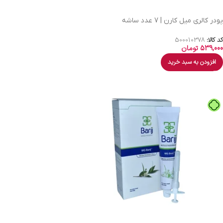
پودر کالری میل کارن | 7 عدد ساشه
کد کالا:
500010378
539,000
تومان
افزودن به سبد خرید