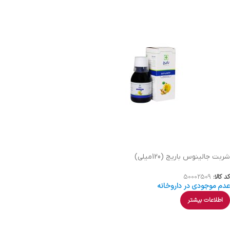
شربت جالینوس باریج (120میلی)
کد کالا:
50002509
عدم موجودی در داروخانه
اطلاعات بیشتر