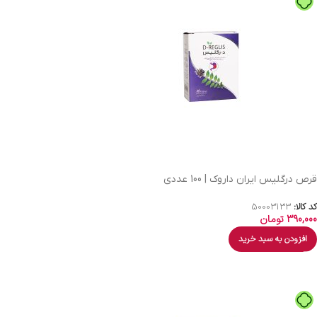
قرص درگلیس ایران داروک | 100 عددی
کد کالا:
50003133
390,000
تومان
افزودن به سبد خرید