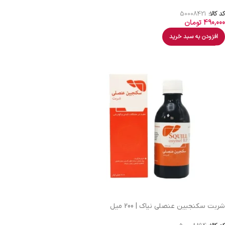
کد کالا:
50008421
490,000
تومان
افزودن به سبد خرید
شربت سکنجبین عنصلی نیاک | 200 میل