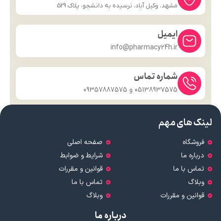
مشهد، وکیل آباد، نرسیده به دانشجو، پلاک 529
ایمیل
info@pharmacy24h.ir
شماره تماس
05138937575 و 09357887575
لینک های مهم
فروشگاه
صفحه اصلی
درباره ما
شرایط و ضوابط
تماس با ما
قوانین و مقررات
وبلاگ
تماس با ما
قوانین و مقررات
وبلاگ
درباره ما