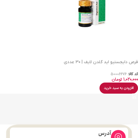
قرص دایجستیو اید گلدن لایف | 30 عددی
کد کالا:
50006676
1,020,000
تومان
افزودن به سبد خرید
آدرس