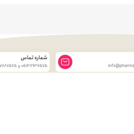
شماره تماس
info@pharmac
05138937575 و 09357887575
درباره ما
داروخانه شبانه روزی دکتر مدهوشی
با بیش از ۱۵ سال سابقهٔ اعتماد، در
خدمت سلامتی شماست.
ما با این باور که سلامتی گران‌بهاترین دارایی هر انسان است، همواره
تلاش کرده‌ایم تا با ارائهٔ داروهای اصل و باکیفیت، مشاورهٔ تخصصی
داروسازی و محیطی گرم و مطمئن، گامی مؤثر در حفظ و تقویت سلامت