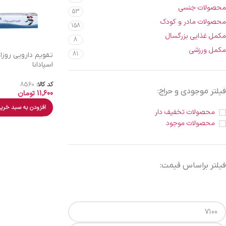
محصولات جنسی
53
محصولات مادر و کودک
158
مکمل غذایی بزرگسال
8
مکمل ورزشی
81
تقویم دارویی روزا
اسپادانا
کد کالا:
8560
فیلتر موجودی و حراج:
11,600
تومان
افزودن به سبد خری
محصولات تخفیف دار
محصولات موجود
فیلتر براساس قیمت: