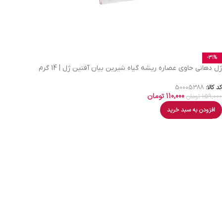
-31%
ژل دهانی حاوی عصاره ریشه گیاه شیرین بیان آفتین ژل | 14 گرم
کد کالا:
50005388
110,000
تومان
159,000
تومان
افزودن به سبد خرید