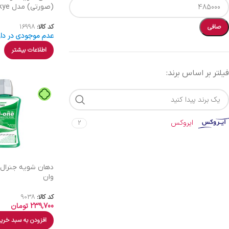
(صورتی) مدل Skye
کد کالا:
16998
صافی
عدم موجودی در دار
اطلاعات بیشتر
فیلتر بر اساس برند:
ایروکس
2
دهان شویه جنرال 
وان
کد کالا:
9038
239,700
تومان
افزودن به سبد خری