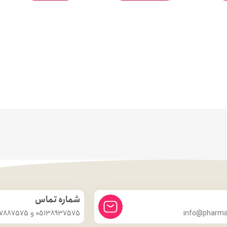
شماره تماس
info@pharmac
05138937575 و 09357887575