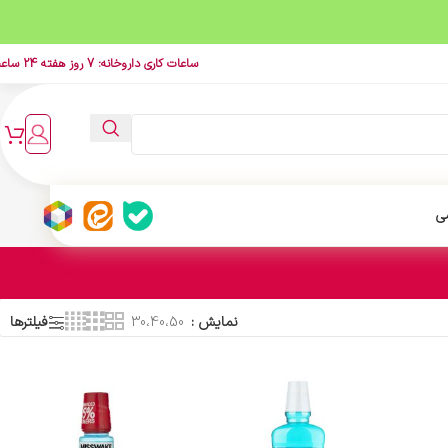
ساعات کاری داروخانه: 7 روز هفته 24 ساعت
ی
نمایش
30،40،50
فیلترها