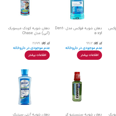
روکس
دهان شویه فوکس مدل Dent-
دهان شویه کودک میسویک
a-xyl
(آبی) مدل Chase
کد کالا:
9912
کد کالا:
21679
عدم موجودی در داروخانه
عدم موجودی در داروخانه
اطلاعات بیشتر
اطلاعات بیشتر
سویک
دهان شویه سنسیتیو کر
دهان شویه آنتی سپتیک