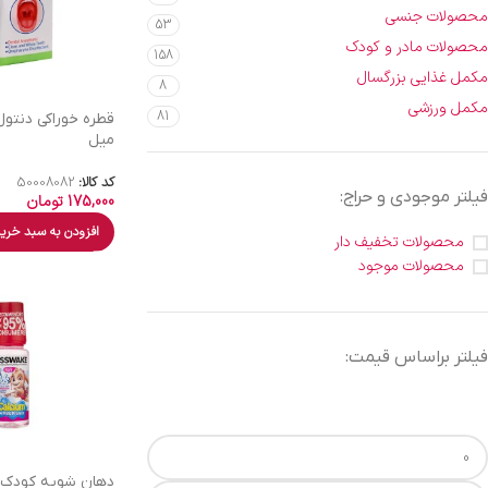
محصولات جنسی
53
محصولات مادر و کودک
158
مکمل غذایی بزرگسال
8
مکمل ورزشی
81
میل
کد کالا:
50008082
فیلتر موجودی و حراج:
175,000
تومان
افزودن به سبد خری
محصولات تخفیف دار
محصولات موجود
فیلتر براساس قیمت:
دهان شویه کودک