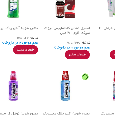
قطره خوراکی دنتول خرمان | 2
اسپری دهانی کلداماریس تروت
دهان شویه آنتی پلاک ای
سیگما فارم | 20 میل
کد کالا:
irox-046
عدم موجودی در داروخانه
کد کالا:
50006630
عدم موجودی در داروخانه
اطلاعات بیشتر
د
اطلاعات بیشتر
 میسویک
دهان شویه آنتی پلاک میسویک
دهان شویه توتال کر می