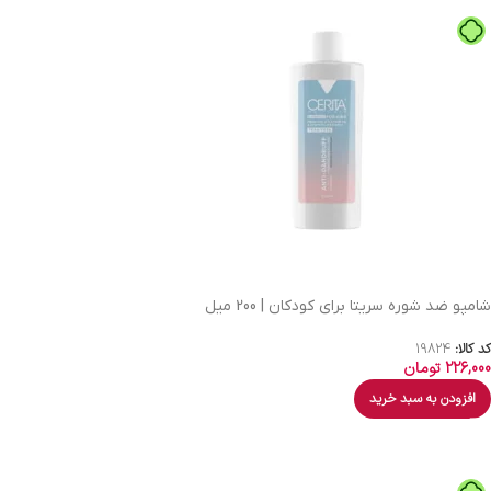
شامپو ضد شوره سریتا برای کودکان | 200 میل
کد کالا:
19824
226,000
تومان
افزودن به سبد خرید