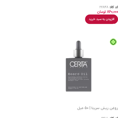
کد کالا:
22848
860,000
تومان
افزودن به سبد خرید
روغن ریش سریتا | 50 میل