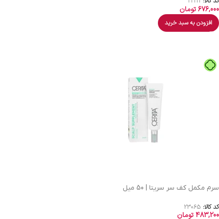
کد کالا:
22111
676,000
تومان
افزودن به سبد خرید
سرم مکمل کف سر سریتا | 50 میل
کد کالا:
23065
483,200
تومان