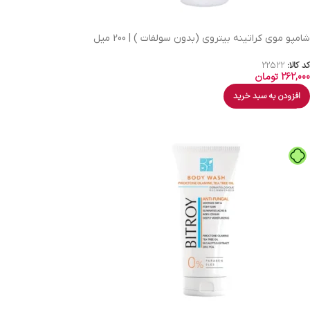
شامپو موی کراتینه بیتروی (بدون سولفات ) | 200 میل
کد کالا:
22522
262,000
تومان
افزودن به سبد خرید