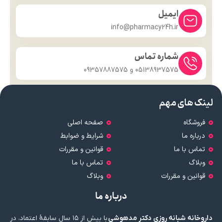
ایمیل
info@pharmacy24h.ir
شماره تماس
05138937575 و 09357887575
لینک های مهم
فروشگاه
صفحه اصلی
درباره ما
شرایط و ضوابط
تماس با ما
قوانین و مقررات
وبلاگ
تماس با ما
قوانین و مقررات
وبلاگ
درباره ما
داروخانه شبانه روزی دکتر مدهوشی
با بیش از ۱۵ سال سابقهٔ اعتماد، در