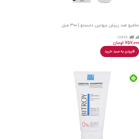
شامپو ضد ریزش بیوتین دلبستو | 300 میل
کد کالا:
18878
757,000
تومان
افزودن به سبد خرید