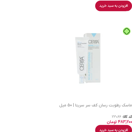
افزودن به سبد خرید
ماسک رطوبت رسان کف سر سریتا | 50 میل
کد کالا:
23066
483,200
تومان
افزودن به سبد خرید