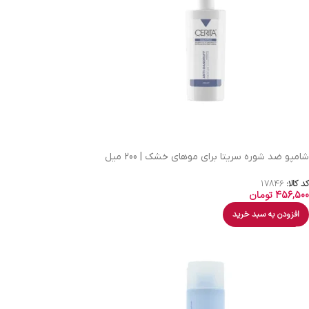
شامپو ضد شوره سریتا برای موهای خشک | 200 میل
کد کالا:
17846
456,500
تومان
افزودن به سبد خرید