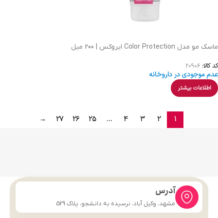
ماسک مو مدل Color Protection ایروکس | 200 میل
کد کالا:
20906
عدم موجودی در داروخانه
اطلاعات بیشتر
→
27
26
25
…
4
3
2
1
آدرس
مشهد، وکیل آباد، نرسیده به دانشجو، پلاک 529