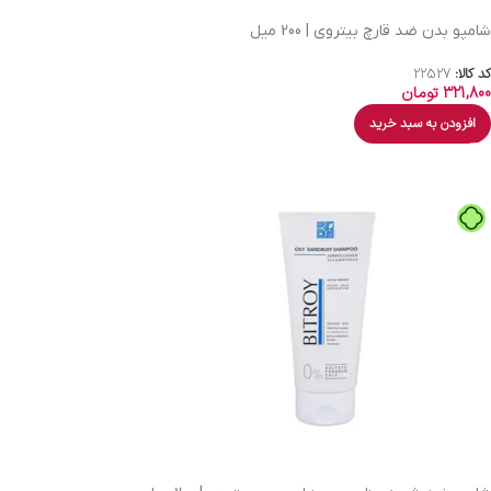
شامپو بدن ضد قارچ بیتروی | 200 میل
کد کالا:
22527
321,800
تومان
افزودن به سبد خرید