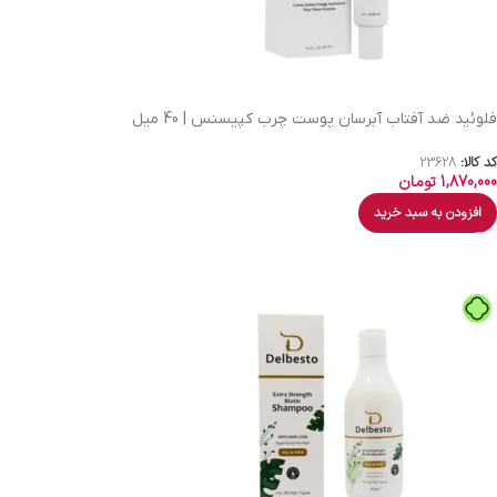
فلوئید ضد آفتاب آبرسان پوست چرب کپیسنس | 40 میل
کد کالا:
23628
1,870,000
تومان
افزودن به سبد خرید