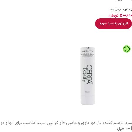
کد کالا:
23578
500,000
تومان
افزودن به سبد خرید
سرم ترمیم کننده تار مو حاوی ویتامین E و کراتین سریتا مناسب برای انواع مو
| 100 میل