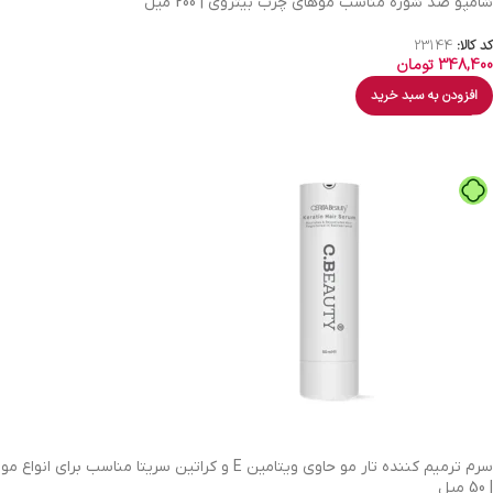
شامپو ضد شوره مناسب موهای چرب بیتروی | 200 میل
کد کالا:
23144
348,400
تومان
افزودن به سبد خرید
سرم ترمیم کننده تار مو حاوی ویتامین E و کراتین سریتا مناسب برای انواع مو
| 50 میل