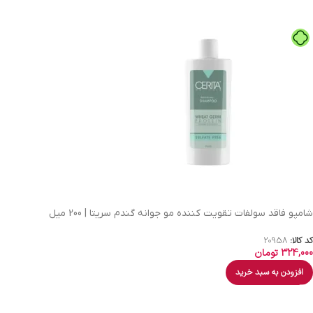
شامپو فاقد سولفات تقویت کننده مو جوانه گندم سریتا | 200 میل
کد کالا:
20958
324,000
تومان
افزودن به سبد خرید