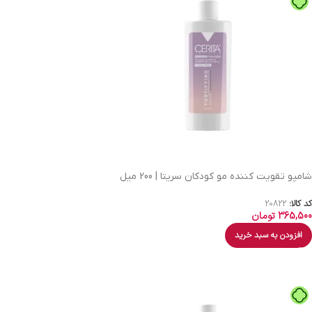
شامپو تقویت کننده مو کودکان سریتا | 200 میل
کد کالا:
20822
365,500
تومان
افزودن به سبد خرید