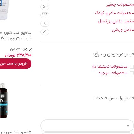
محصولات جنسی
53
محصولات مادر و کودک
158
مکمل غذایی بزرگسال
8
مکمل ورزشی
81
شامپو ضد شوره م
چرب بیتروی | 200 میل
کد کالا:
23144
فیلتر موجودی و حراج:
348,400
تومان
افزودن به سبد خری
محصولات تخفیف دار
محصولات موجود
فیلتر براساس قیمت:
شامپو ضد شوره رو