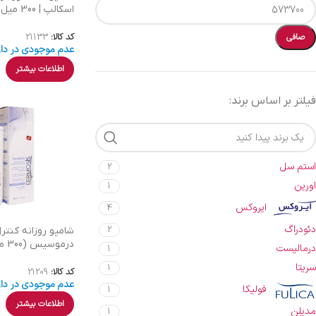
اسکالپ | 300 میل
کد کالا:
21133
صافی
عدم موجودی در دار
اطلاعات بیشتر
فیلتر بر اساس برند:
استم سل
2
اورین
1
ایروکس
4
دئودراگ
2
شامپو روزانه کنتر
درموسیس (300 میل)
درمالیست
1
سریتا
1
کد کالا:
21209
عدم موجودی در دار
فولیکا
1
اطلاعات بیشتر
مدیلن
1