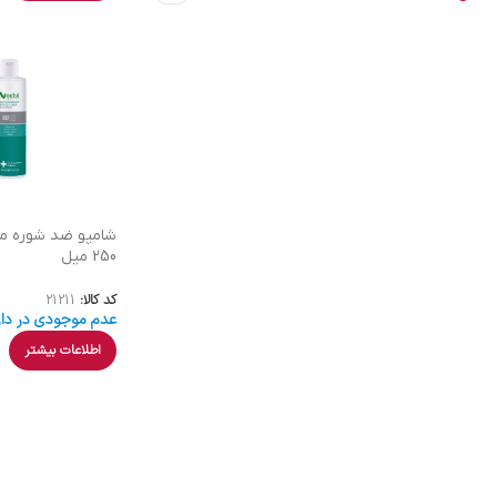
شامپو ضد شوره م
250 میل
کد کالا:
21211
عدم موجودی در دار
اطلاعات بیشتر