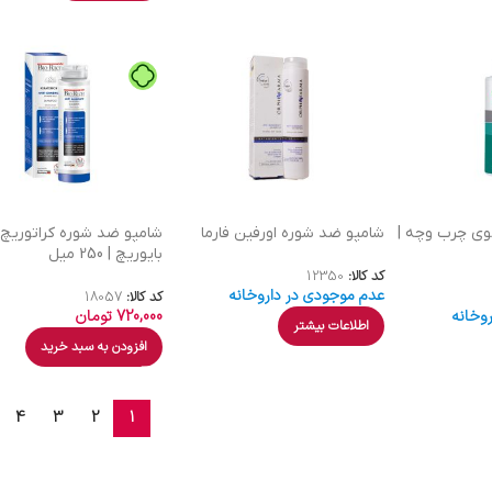
وی چرب وچه |
شامپو ضد شوره اورفین فارما
شامپو ضد شوره کراتوریچ
بایوریچ | 250 میل
کد کالا:
12350
عدم موجودی در داروخانه
کد کالا:
18057
وخانه
720,000
تومان
اطلاعات بیشتر
افزودن به سبد خرید
4
3
2
1