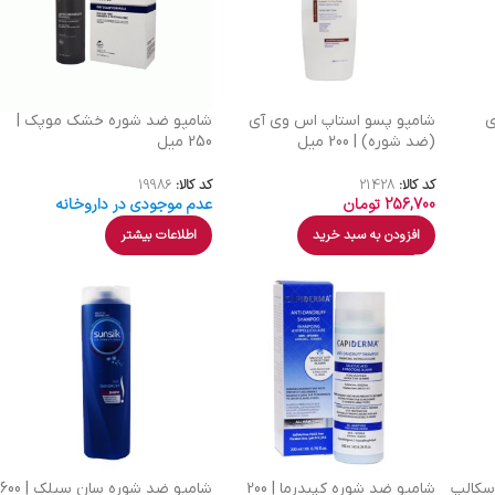
ی
شامپو پسو استاپ اس وی آی
شامپو ضد شوره خشک موپک |
(ضد شوره) | 200 میل
250 میل
کد کالا:
21428
کد کالا:
19986
256,700
تومان
عدم موجودی در داروخانه
افزودن به سبد خرید
اطلاعات بیشتر
 ساین اسکالپ
شامپو ضد شوره کپیدرما | 200
شامپو ضد شوره سان سیلک | 600