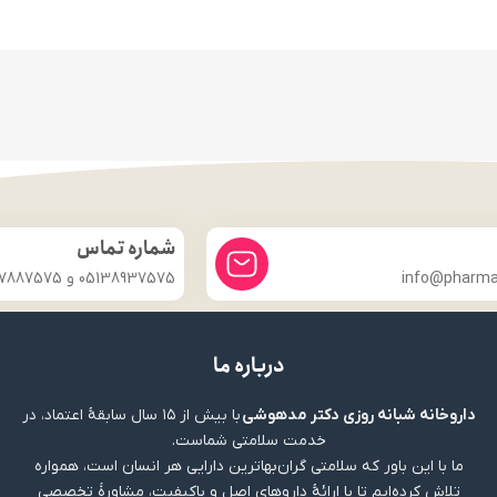
شماره تماس
info@pharmac
05138937575 و 09357887575
درباره ما
داروخانه شبانه روزی دکتر مدهوشی
با بیش از ۱۵ سال سابقهٔ اعتماد، در
خدمت سلامتی شماست.
ما با این باور که سلامتی گران‌بهاترین دارایی هر انسان است، همواره
تلاش کرده‌ایم تا با ارائهٔ داروهای اصل و باکیفیت، مشاورهٔ تخصصی