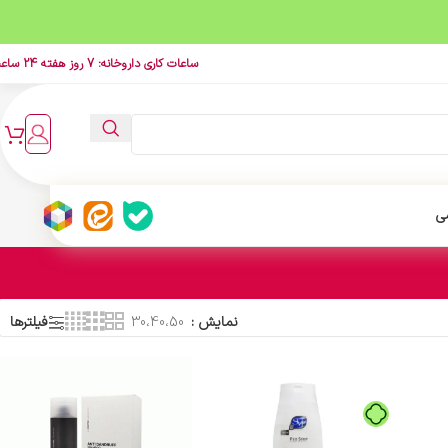
ساعات کاری داروخانه: 7 روز هفته 24 ساعت
ی
نمایش
30،40،50
فیلترها