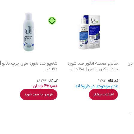
 دی
شامپو هسته انگور ضد شوره
شامپو ضد شوره موی چرب دلانو |
بایو اسکین پلاس | 200 میل
200 میل
کد کالا:
17811
کد کالا:
18046
عدم موجودی در داروخانه
450,000
تومان
اطلاعات بیشتر
افزودن به سبد خرید
→