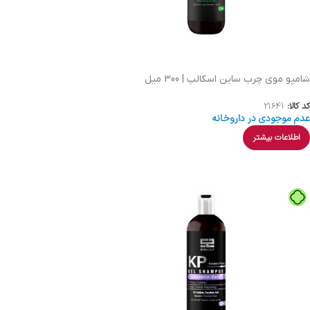
شامپو موی چرب ساین اسکالپ | 300 میل
کد کالا:
21641
عدم موجودی در داروخانه
اطلاعات بیشتر