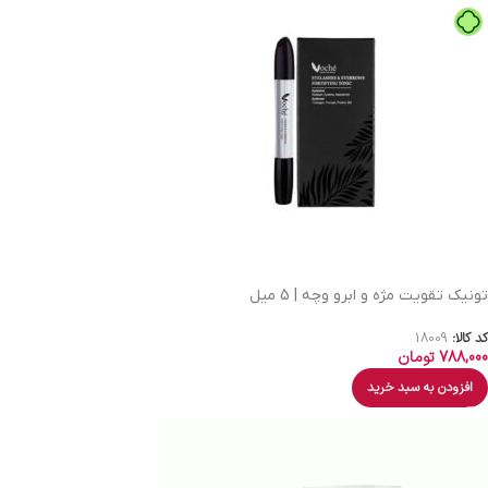
تونیک تقویت مژه و ابرو وچه | 5 میل
کد کالا:
18009
788,000
تومان
افزودن به سبد خرید