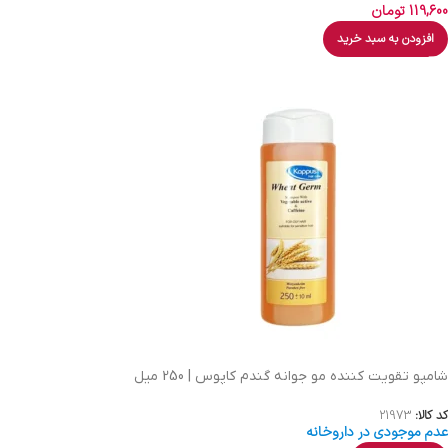
119,600
تومان
افزودن به سبد خرید
شامپو تقویت کننده مو جوانه گندم کاپوس | 250 میل
کد کالا:
21973
عدم موجودی در داروخانه