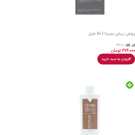
روغن ریش سریتا | 50 میل
کد کالا:
22111
676,000
تومان
افزودن به سبد خرید