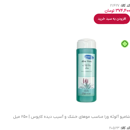
کد کالا:
21427
374,400
تومان
افزودن به سبد خرید
شامپو آلوئه ورا مناسب موهای خشک و آسیب دیده کاپوس | 250 میل
کد کالا:
20523