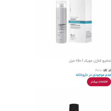
شامپو کلاژن موپک | 250 میل
کد کالا:
19010
عدم موجودی در داروخانه
اطلاعات بیشتر