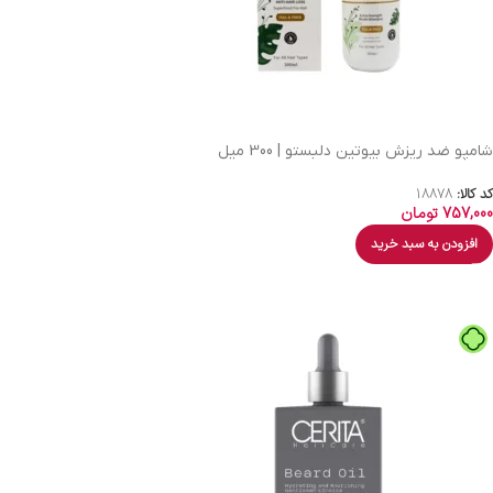
شامپو ضد ریزش بیوتین دلبستو | 300 میل
کد کالا:
18878
757,000
تومان
افزودن به سبد خرید