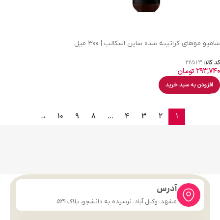
شامپو موهای کراتینه شده ساین اسکالپ | 300 میل
کد کالا:
22513
293,740
تومان
افزودن به سبد خرید
→
10
9
8
…
4
3
2
1
آدرس
مشهد، وکیل آباد، نرسیده به دانشجو، پلاک 529