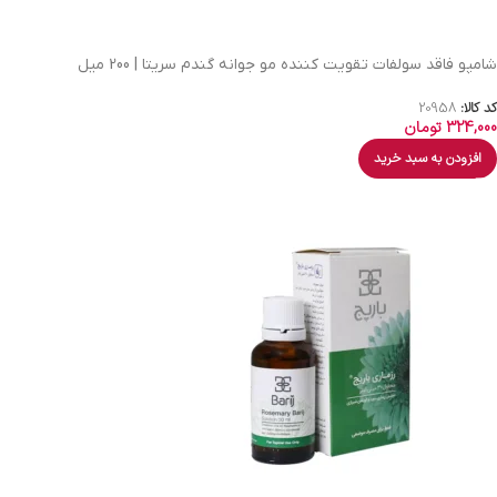
شامپو فاقد سولفات تقویت کننده مو جوانه گندم سریتا | 200 میل
کد کالا:
20958
324,000
تومان
افزودن به سبد خرید