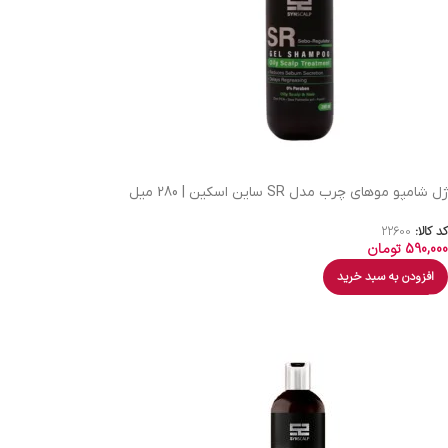
ژل شامپو موهای چرب مدل SR ساین اسکین | 280 میل
کد کالا:
22600
590,000
تومان
افزودن به سبد خرید