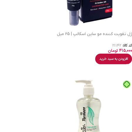
ژل تقویت کننده مو ساین اسکالپ | 25 میل
کد کالا:
21142
415,000
تومان
افزودن به سبد خرید