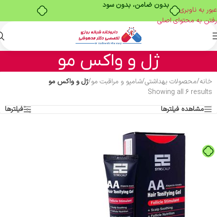
بدون ضامن، بدون سود
عبور به ناوبری
رفتن به محتوای اصلی
ژل و واکس مو
خانه
/
محصولات بهداشتی
/
شامپو و مراقبت مو
/
ژل و واکس مو
Showing all 6 results
مشاهده فیلترها
فیلترها