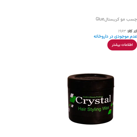
چسب مو کریستالGlue
کد کالا:
1963
عدم موجودی در داروخانه
اطلاعات بیشتر