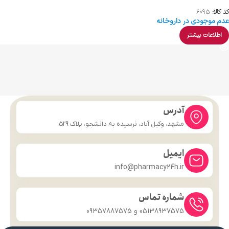
کد کالا:
6095
عدم موجودی در داروخانه
اطلاعات بیشتر
آدرس
مشهد، وکیل آباد، نرسیده به دانشجو، پلاک 529
ایمیل
info@pharmacy24h.ir
شماره تماس
05138937575 و 09357887575