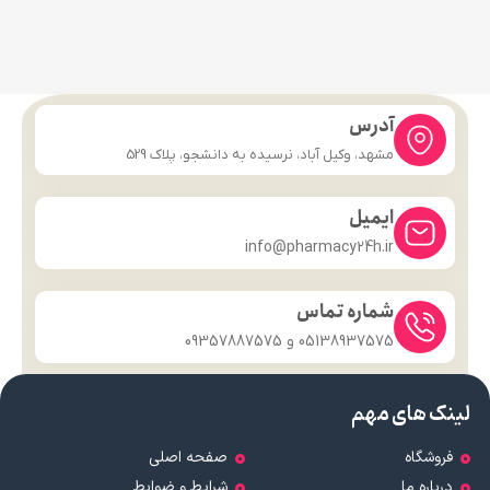
آدرس
مشهد، وکیل آباد، نرسیده به دانشجو، پلاک 529
ایمیل
info@pharmacy24h.ir
شماره تماس
05138937575 و 09357887575
لینک های مهم
فروشگاه
صفحه اصلی
درباره ما
شرایط و ضوابط