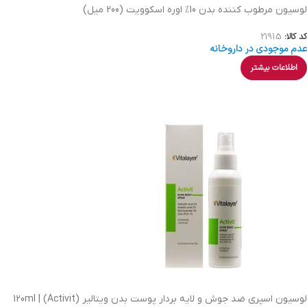
لوسیون مرطوب كننده بدن 10% اوره اسکوویت (200 میل)
کد کالا:
21915
عدم موجودی در داروخانه
اطلاعات بیشتر
لوسیون اسپری ضد جوش و لایه بردار پوست بدن ویتالیر (Activit) | 120ml