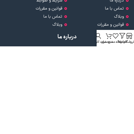
درباره ما
شرایط و ضوابط
تماس با ما
قوانین و مقررات
وبلاگ
تماس با ما
قوانین و مقررات
وبلاگ
درباره ما
روشگاه
فیلترها
علاقه مندی
سبد خرید
حساب کاربری من
داروخانه شبانه روزی دکتر مدهوشی
با بیش از ۱۵ سال سابقهٔ اعتماد، در
خدمت سلامتی شماست.
ما با این باور که سلامتی گران‌بهاترین دارایی هر انسان است، همواره
تلاش کرده‌ایم تا با ارائهٔ داروهای اصل و باکیفیت، مشاورهٔ تخصصی
داروسازی و محیطی گرم و مطمئن، گامی مؤثر در حفظ و تقویت سلامت
خانواده‌های عزیزمان برداریم.
نماد اعتماد
تمامی حقوق برای
داروخانه تخصصی دکتر مدهوشی
محفوظ است. طراحی و
پیاده سازی توسط
گروه مهندسی صبا