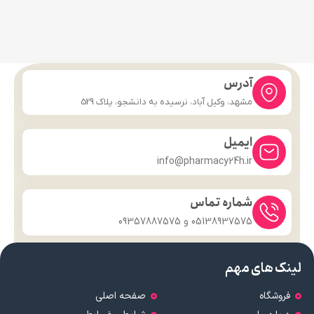
آدرس
مشهد، وکیل آباد، نرسیده به دانشجو، پلاک 529
ایمیل
info@pharmacy24h.ir
شماره تماس
05138937575 و 09357887575
لینک های مهم
فروشگاه
صفحه اصلی