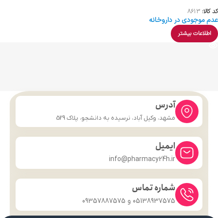
کد کالا:
8613
عدم موجودی در داروخانه
اطلاعات بیشتر
آدرس
مشهد، وکیل آباد، نرسیده به دانشجو، پلاک 529
ایمیل
info@pharmacy24h.ir
شماره تماس
05138937575 و 09357887575