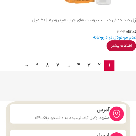
ژل ضد جوش مناسب پوست های چرب هیدرودرم | 50 میل
کد کالا:
3222
عدم موجودی در داروخانه
اطلاعات بیشتر
→
9
8
7
…
4
3
2
1
آدرس
مشهد، وکیل آباد، نرسیده به دانشجو، پلاک 529
ایمیل