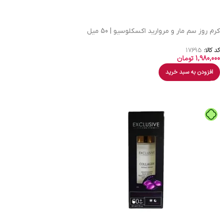
کرم روز سم مار و مروارید اکسکلوسیو | 50 میل
کد کالا:
17695
1,980,000
تومان
افزودن به سبد خرید