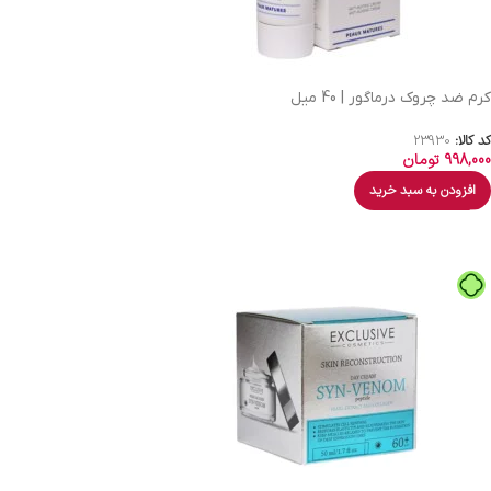
کرم ضد چروک درماگور | 40 میل
کد کالا:
23930
998,000
تومان
افزودن به سبد خرید