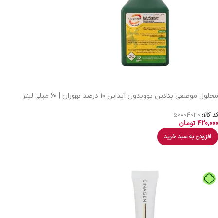
محلول موضعی بتادین پوویدون آیداین 10 درصد بهوزان | 60 میلی لیتر
کد کالا:
50004030
420,000
تومان
افزودن به سبد خرید