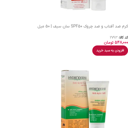
کرم ضد آفتاب و ضد چروک SPF50 سان سیف | 50 میل
کد کالا:
2793
548,000
تومان
افزودن به سبد خرید