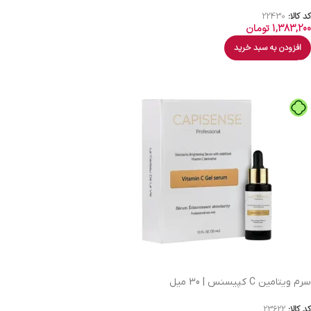
کد کالا:
22430
1,383,200
تومان
افزودن به سبد خرید
سرم ویتامین C کپیسنس | 30 میل
کد کالا:
23622