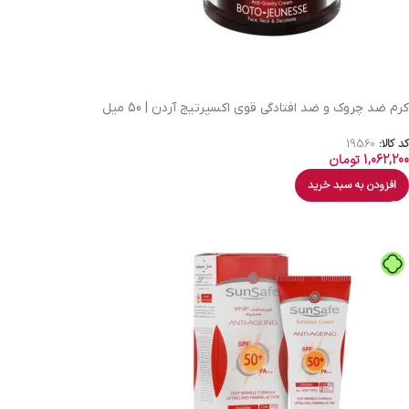
کرم ضد چروک و ضد افتادگی قوی اکسپرتیج آردن | 50 میل
کد کالا:
19560
1,062,200
تومان
افزودن به سبد خرید