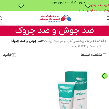
خرید قسطی با ترب‌پی
عبور به ناوبری
رفتن به محتوای اصلی
ضد جوش و ضد چروک
خانه
/
محصولات بهداشتی
/
کرم و مراقبت پوست
/
ضد جوش و ضد چروک
نمایش 1–20 از 162 نتیجه
مشاهده فیلترها
فیلترها