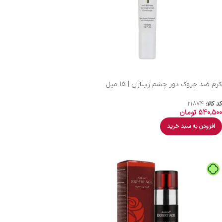
کرم ضد چروک دور چشم ژیناژن | 15 میل
کد کالا:
21874
540,500
تومان
افزودن به سبد خرید