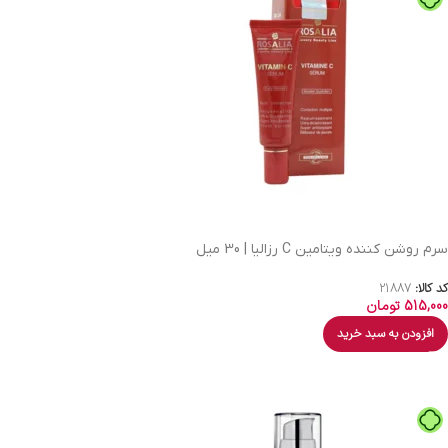
سرم روشن کننده ویتامین C رزالیا | 30 میل
کد کالا:
21887
515,000
تومان
افزودن به سبد خرید