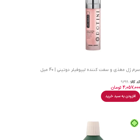
سرم ژل مغذی و سفت کننده لیپوفیلر دوتینی | 40 میل
کد کالا:
9299
4,057,000
تومان
افزودن به سبد خرید