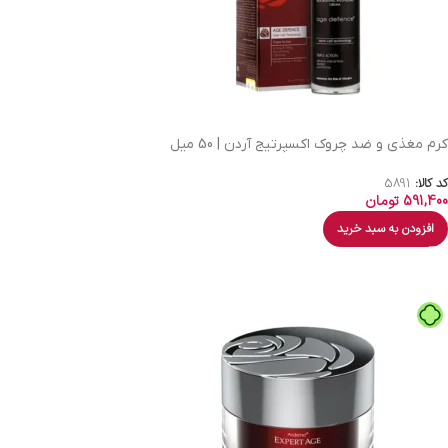
کرم مغذی و ضد چروک اکسپرتیج آردن | 50 میل
کد کالا:
5891
591,400
تومان
افزودن به سبد خرید