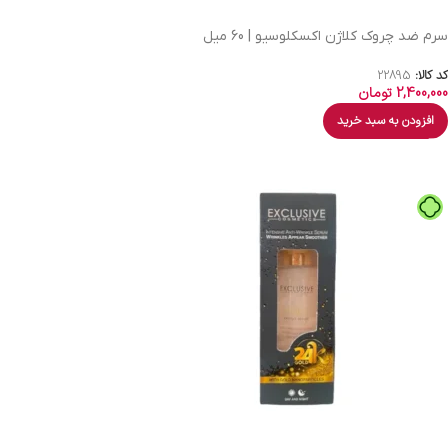
سرم ضد چروک کلاژن اکسکلوسیو | 60 میل
کد کالا:
22895
2,400,000
تومان
افزودن به سبد خرید