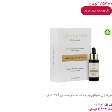
2,957,000
تومان
افزودن به سبد خرید
سرم ژل هیالورونیک اسید کپیسنس | 30 میل
کد کالا:
22894
2,844,000
تومان