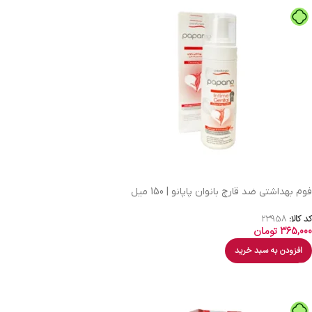
فوم بهداشتی ضد قارچ بانوان پاپانو | 150 میل
کد کالا:
23958
365,000
تومان
افزودن به سبد خرید