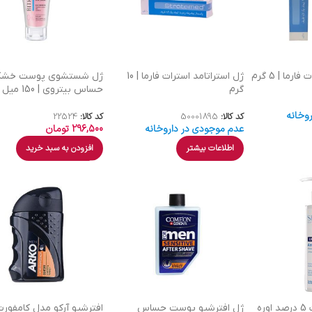
رما | 5 گرم
ژل استراتامد استرات فارما | 10
ژل شستشوی پوست خشک
گرم
حساس بیتروی | 150 میل
وخانه
کد کالا:
50001895
کد کالا:
22524
عدم موجودی در داروخانه
296,500
تومان
اطلاعات بیشتر
افزودن به سبد خرید
ژل شستشو صورت 5 درصد اوره
ژل افترشیو پوست حساس
افترشیو آرکو مدل کامفورت