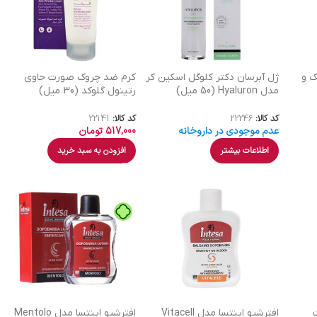
 و
ژل آبرسان دکتر کلوگل اسکین کر
کرم ضد چروک صورت حاوی
مدل Hyaluron (50 میل)
رتینول گلوکد (30 میل)
کد کالا:
22246
کد کالا:
22141
عدم موجودی در داروخانه
517,000
تومان
اطلاعات بیشتر
افزودن به سبد خرید
افترشیو اینتسا مدل Vitacell
افترشیو اینتسا مدل Mentolo