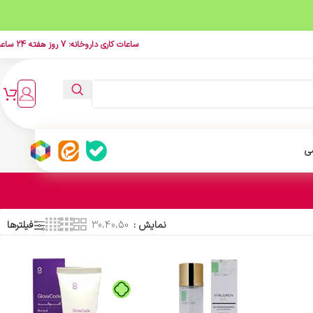
ساعات کاری داروخانه: 7 روز هفته 24 ساعت
ی
نمایش
30،40،50
فیلترها