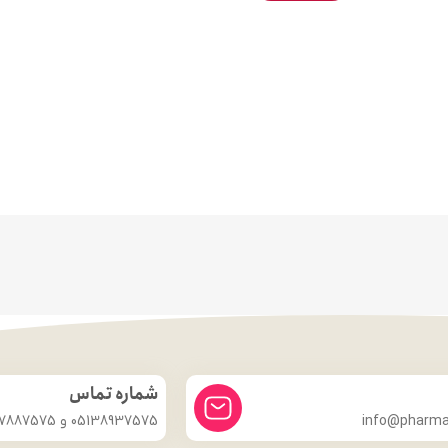
شماره تماس
info@pharmac
05138937575 و 09357887575