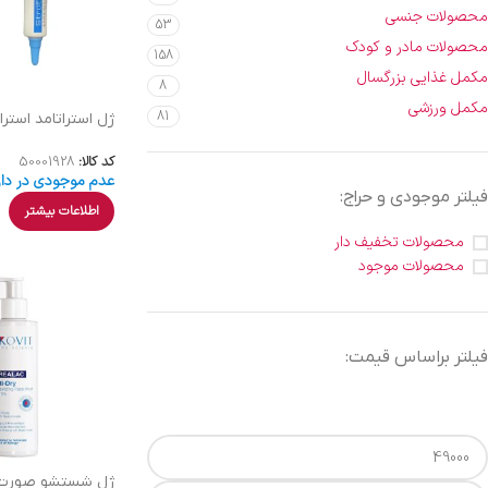
محصولات جنسی
53
محصولات مادر و کودک
158
مکمل غذایی بزرگسال
8
مکمل ورزشی
81
ژل استراتامد استرات فا
کد کالا:
50001928
عدم موجودی در دار
فیلتر موجودی و حراج:
اطلاعات بیشتر
محصولات تخفیف دار
محصولات موجود
فیلتر براساس قیمت: