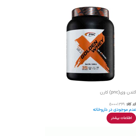
گلدن وی(pnc) کارن
کد کالا:
50001369
عدم موجودی در داروخانه
اطلاعات بیشتر