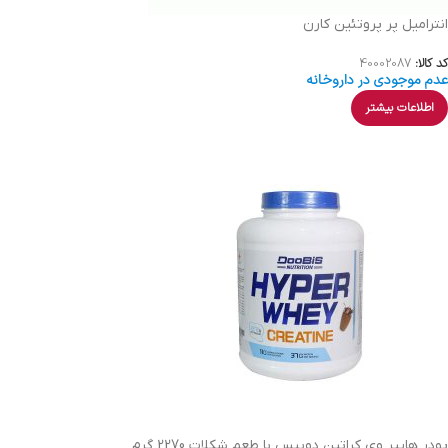
انترامیل پر پروتئین کارن
کد کالا:
40002087
عدم موجودی در داروخانه
اطلاعات بیشتر
پودر ‌هایپر وی کراتین دوبیس با طعم شکلات 2270 گرم