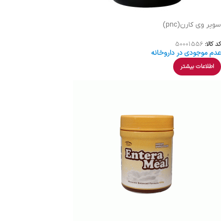
سوپر وی کارن(pnc)
کد کالا:
50001556
عدم موجودی در داروخانه
اطلاعات بیشتر