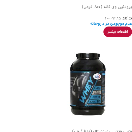
پروتئین وی کاله (1800 گرمی)
کد کالا:
40009485
عدم موجودی در داروخانه
اطلاعات بیشتر
وی پروتئین یوروویتال (1000 گرمی)