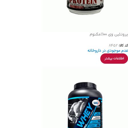
پروتئین وی 100%مگنوم
کد کالا:
8452
عدم موجودی در داروخانه
اطلاعات بیشتر