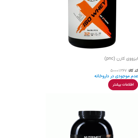
ایزووی کارن (pnc)
کد کالا:
50001367
عدم موجودی در داروخانه
اطلاعات بیشتر