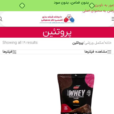
خرید قسطی با ترب‌پی
عبور به ناوبری
رفتن به محتوای اصلی
پروتئین
خانه
/
مکمل ورزشی
/
پروتئین
Showing all 19 results
مشاهده فیلترها
فیلترها