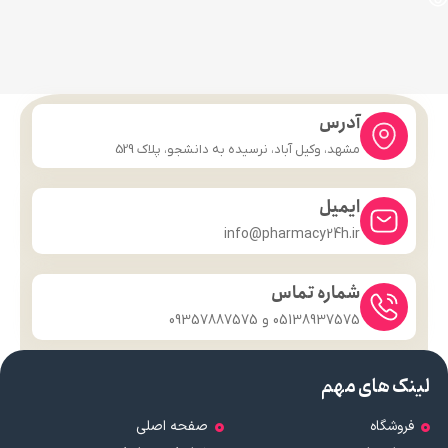
آدرس
مشهد، وکیل آباد، نرسیده به دانشجو، پلاک 529
ایمیل
info@pharmacy24h.ir
شماره تماس
05138937575 و 09357887575
لینک های مهم
فروشگاه
صفحه اصلی