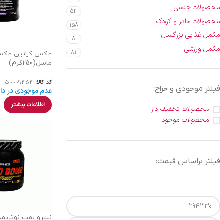
محصولات جنسی
53
محصولات مادر و کودک
158
مکمل غذایی بزرگسال
8
مکمل ورزشی
81
مکس کراتین مک
ماسل(250گرم)
کد کالا:
50009454
فیلتر موجودی و حراج:
عدم موجودی در دار
اطلاعات بیشتر
محصولات تخفیف دار
محصولات موجود
فیلتر براساس قیمت:
نیترو بمب نوتریمد