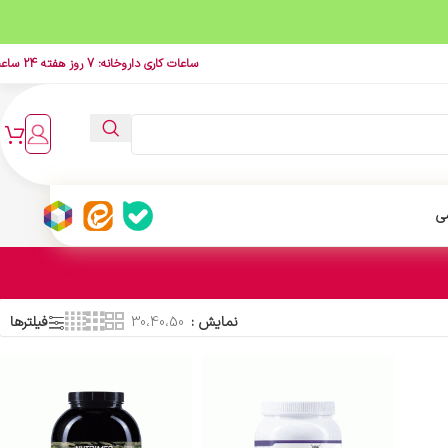
ساعات کاری داروخانه: 7 روز هفته 24 ساعت
ی
نمایش
30،40،50
فیلترها