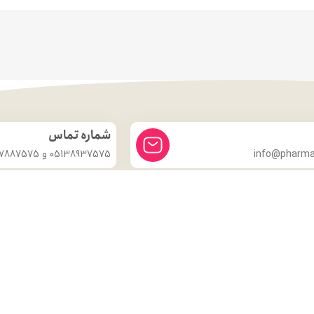
شماره تماس
info@pharmac
05138937575 و 09357887575
درباره ما
داروخانه شبانه روزی دکتر مدهوشی
با بیش از ۱۵ سال سابقهٔ اعتماد، در
خدمت سلامتی شماست.
ما با این باور که سلامتی گران‌بهاترین دارایی هر انسان است، همواره
تلاش کرده‌ایم تا با ارائهٔ داروهای اصل و باکیفیت، مشاورهٔ تخصصی
داروسازی و محیطی گرم و مطمئن، گامی مؤثر در حفظ و تقویت سلامت