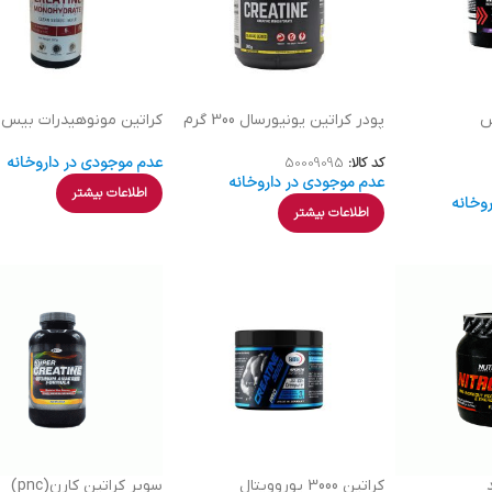
س
پودر کراتین یونیورسال 300 گرم
کراتین مونوهیدرات بیس
عدم موجودی در داروخانه
کد کالا:
50009095
عدم موجودی در داروخانه
اطلاعات بیشتر
وخانه
اطلاعات بیشتر
کراتین 3000 یوروویتال
سوپر کراتین کارن(pnc)