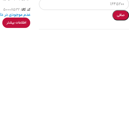
کد کالا:
50008532
عدم موجودی در دار
صافی
اطلاعات بیشتر