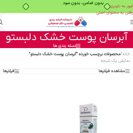
بدون ضامن، بدون سود
عبور به ناوبری
رفتن به محتوای اصلی
آبرسان پوست خشک دلبستو
دسته بندی ها
خانه
/
محصولات برچسب خورده “آبرسان پوست خشک دلبستو”
نمایش یک نتیجه
مشاهده فیلترها
فیلترها