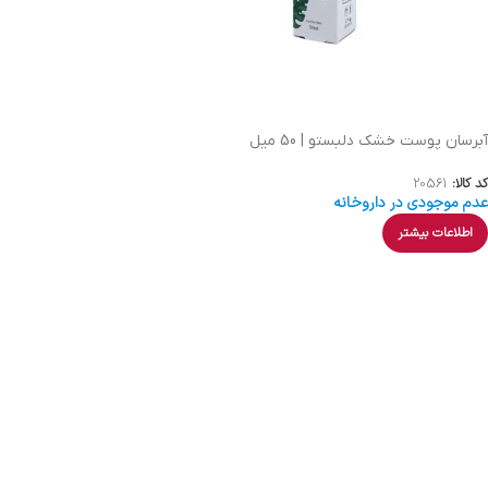
آبرسان پوست خشک دلبستو | 50 میل
کد کالا:
20561
عدم موجودی در داروخانه
اطلاعات بیشتر