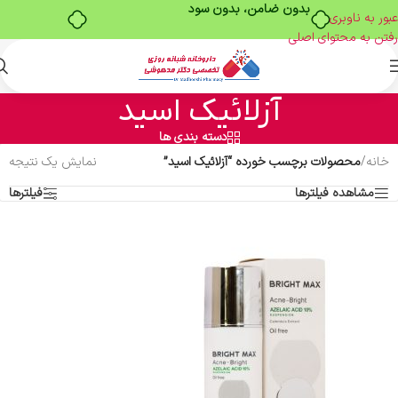
بدون ضامن، بدون سود
عبور به ناوبری
رفتن به محتوای اصلی
آزلائیک اسید
دسته بندی ها
خانه
/
محصولات برچسب خورده “آزلائیک اسید”
نمایش یک نتیجه
مشاهده فیلترها
فیلترها