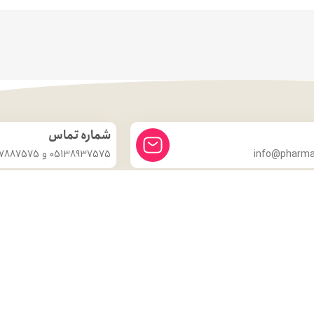
شماره تماس
info@pharmac
05138937575 و 09357887575
درباره ما
داروخانه شبانه روزی دکتر مدهوشی
با بیش از ۱۵ سال سابقهٔ اعتماد، در
خدمت سلامتی شماست.
ما با این باور که سلامتی گران‌بهاترین دارایی هر انسان است، همواره
تلاش کرده‌ایم تا با ارائهٔ داروهای اصل و باکیفیت، مشاورهٔ تخصصی
داروسازی و محیطی گرم و مطمئن، گامی مؤثر در حفظ و تقویت سلامت