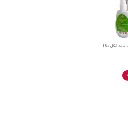
اقد الکل نلا |
د