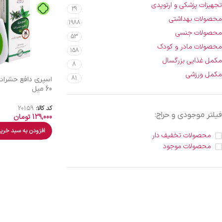
تجهیزات پزشکی و ارتوپدی
29
محصولات بهداشتی
1988
محصولات جنسی
53
محصولات مادر و کودک
158
مکمل غذایی بزرگسال
8
مکمل ورزشی
81
اسپری دافع حشرات ف
60 میل
کد کالا:
20159
فیلتر موجودی و حراج:
129,000
تومان
افزودن به سبد خری
محصولات تخفیف دار
محصولات موجود