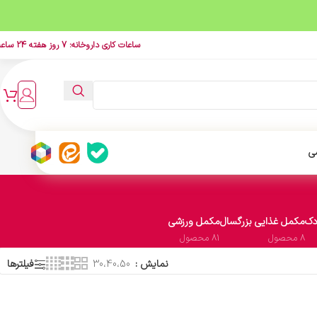
ساعات کاری داروخانه: 7 روز هفته 24 ساعت
ی
دک
مکمل غذایی بزرگسال
مکمل ورزشی
8 محصول
81 محصول
نمایش
30،40،50
فیلترها