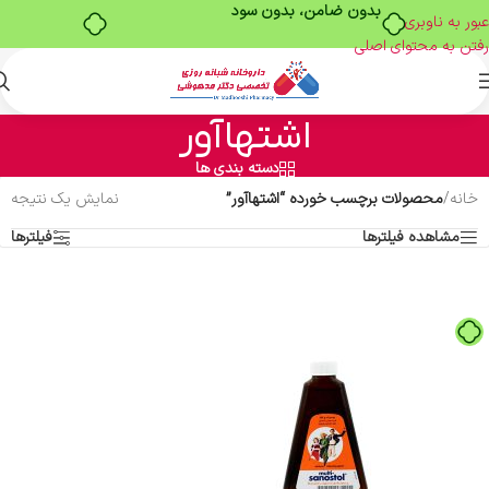
بدون ضامن، بدون سود
عبور به ناوبری
رفتن به محتوای اصلی
اشتهاآور
دسته بندی ها
خانه
/
محصولات برچسب خورده “اشتهاآور”
نمایش یک نتیجه
مشاهده فیلترها
فیلترها