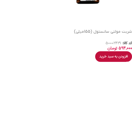
شربت مولتی سانستول (155میلی)
کد کالا:
50002429
594,000
تومان
افزودن به سبد خرید