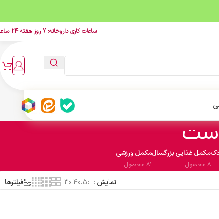
ساعات کاری داروخانه: 7 روز هفته 24 ساعت
ی
وست
دک
مکمل غذایی بزرگسال
مکمل ورزشی
8 محصول
81 محصول
نمایش
30،40،50
فیلترها