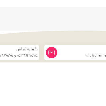
شماره تماس
info@pharmac
05138937575 و 09357887575
درباره ما
داروخانه شبانه روزی دکتر مدهوشی
با بیش از ۱۵ سال سابقهٔ اعتماد، در
خدمت سلامتی شماست.
ما با این باور که سلامتی گران‌بهاترین دارایی هر انسان است، همواره
تلاش کرده‌ایم تا با ارائهٔ داروهای اصل و باکیفیت، مشاورهٔ تخصصی