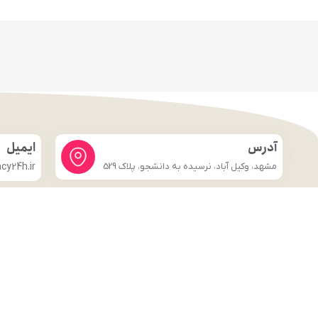
آدرس
ایمیل
مشهد، وکیل آباد، نرسیده به دانشجو، پلاک 529
y24h.ir
لینک های مهم
فروشگاه
صفحه اصلی
درباره ما
شرایط و ضوابط
تماس با ما
قوانین و مقررات
وبلاگ
تماس با ما