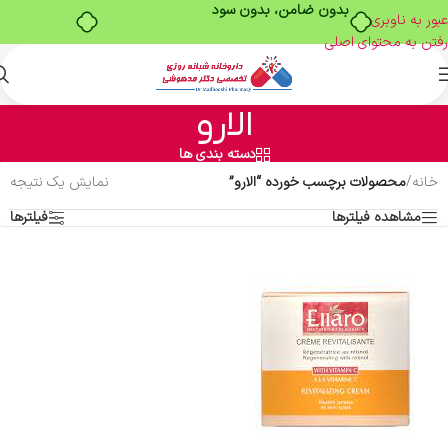
بدون ضامن، بدون سود
عبور به ناوبری
رفتن به محتوای اصلی
الارو
دسته بندی ها
خانه
/
محصولات برچسب خورده “الارو”
نمایش یک نتیجه
مشاهده فیلترها
فیلترها