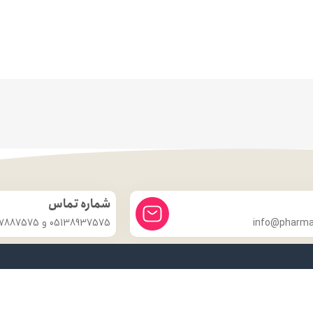
شماره تماس
info@pharmac
05138937575 و 09357887575
درباره ما
داروخانه شبانه روزی دکتر مدهوشی
با بیش از ۱۵ سال سابقهٔ اعتماد، در