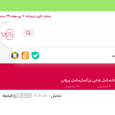
ساعات کاری داروخانه: 7 روز هفته 24 ساعت
ی
دک
مکمل غذایی بزرگسال
مکمل ورزشی
8 محصول
81 محصول
نمایش
30،40،50
فیلترها