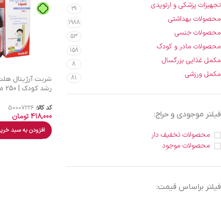
تجهیزات پزشکی و ارتوپدی
29
محصولات بهداشتی
1988
محصولات جنسی
53
محصولات مادر و کودک
158
مکمل غذایی بزرگسال
8
مکمل ورزشی
81
شربت آرژیتال هلث
رشد کودک | 250 میل
کد کالا:
50007226
فیلتر موجودی و حراج:
418,000
تومان
افزودن به سبد خری
محصولات تخفیف دار
محصولات موجود
فیلتر براساس قیمت: