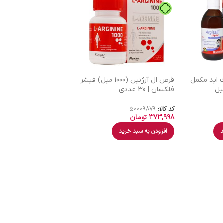
 اید مکمل
قرص ال آرژنین (1000 میل) فیشر
فلکسان | 30 عددی
کد کالا:
50009879
373,998
تومان
د
افزودن به سبد خرید