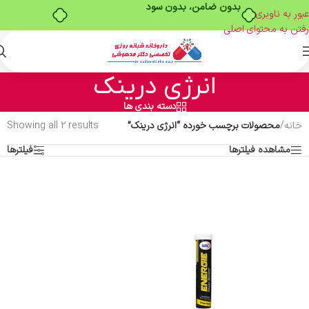
بدون ضامن، بدون سود
عبور به ناوبری
رفتن به محتوای اصلی
انرژی درینک
دسته بندی ها
خانه
/
محصولات برچسب خورده “انرژی درینک”
Showing all 2 results
مشاهده فیلترها
فیلترها