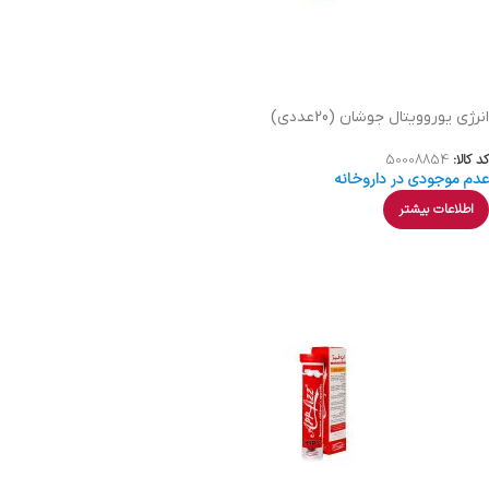
انرژی یوروویتال جوشان (20عددی)
کد کالا:
50008854
عدم موجودی در داروخانه
اطلاعات بیشتر