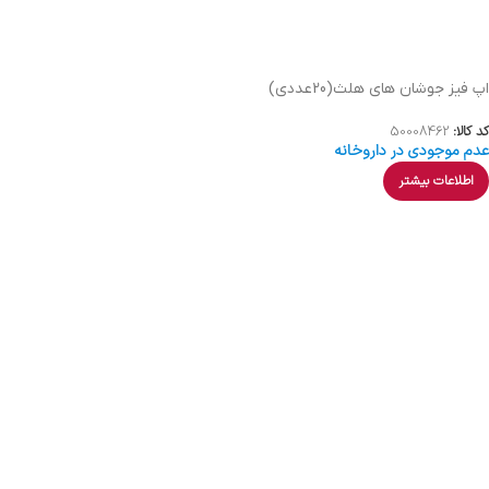
اپ فیز جوشان های هلث(20عددی)
کد کالا:
50008462
عدم موجودی در داروخانه
اطلاعات بیشتر