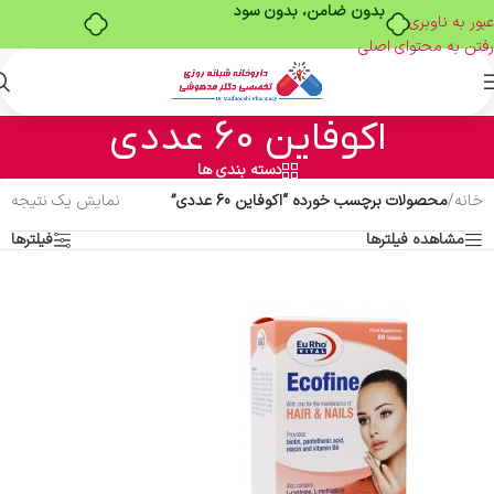
بدون ضامن، بدون سود
عبور به ناوبری
رفتن به محتوای اصلی
اکوفاین 60 عددی
دسته بندی ها
خانه
/
محصولات برچسب خورده “اکوفاین 60 عددی”
نمایش یک نتیجه
مشاهده فیلترها
فیلترها