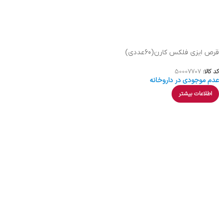
قرص ایزی فلکس کارن(60عددی)
کد کالا:
50007707
عدم موجودی در داروخانه
اطلاعات بیشتر