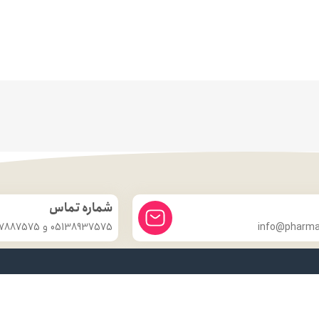
شماره تماس
info@pharmac
05138937575 و 09357887575
درباره ما
داروخانه شبانه روزی دکتر مدهوشی
با بیش از ۱۵ سال سابقهٔ اعتماد، در