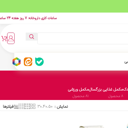
ساعات کاری داروخانه: 7 روز هفته 24 ساعت
ی
دک
مکمل غذایی بزرگسال
مکمل ورزشی
8 محصول
81 محصول
نمایش
30،40،50
فیلترها