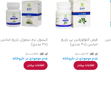
انس
قرص گلوکورکس بی باریج
کپسول نرم تیموژل باریج اسانس
اسانس (۳۰ عددی)
(30 عددی)
کد کالا:
50005127
کد کالا:
50001867
عدم موجودی در داروخانه
عدم موجودی در داروخانه
اطلاعات بیشتر
اطلاعات بیشتر