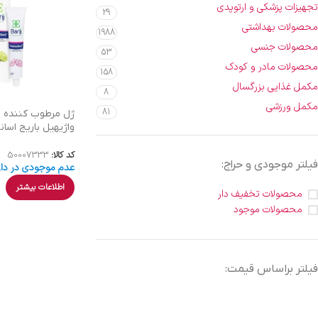
تجهیزات پزشکی و ارتوپدی
29
محصولات بهداشتی
1988
محصولات جنسی
53
محصولات مادر و کودک
158
مکمل غذایی بزرگسال
8
مکمل ورزشی
81
ژل مرطوب کننده و
واژیهیل باریج اسانس | 
کد کالا:
50007333
فیلتر موجودی و حراج:
عدم موجودی در دار
اطلاعات بیشتر
محصولات تخفیف دار
محصولات موجود
فیلتر براساس قیمت: