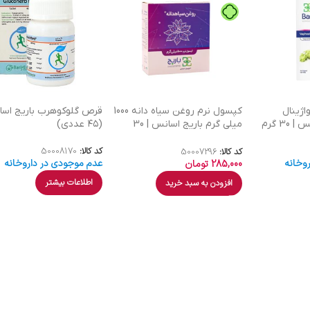
اژینال
کپسول نرم روغن سیاه دانه 1000
قرص گلوکوهرب باریج اس
30 گرم
میلی گرم باریج اسانس | 30
(۴۵ عددی)
عددی
کد کالا:
50008170
کد کالا:
50007296
وخانه
عدم موجودی در داروخانه
285,000
تومان
اطلاعات بیشتر
افزودن به سبد خرید