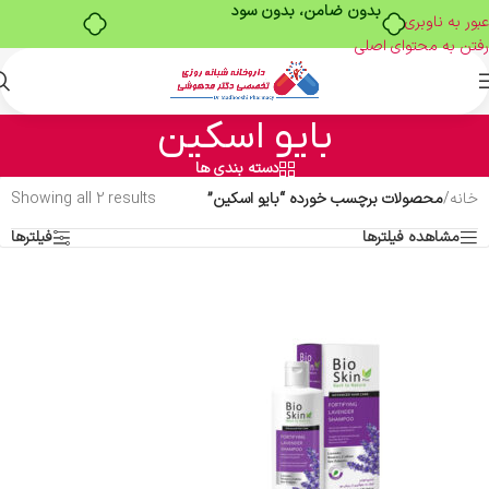
بدون ضامن، بدون سود
عبور به ناوبری
رفتن به محتوای اصلی
بایو اسکین
دسته بندی ها
خانه
/
محصولات برچسب خورده “بایو اسکین”
Showing all 2 results
مشاهده فیلترها
فیلترها