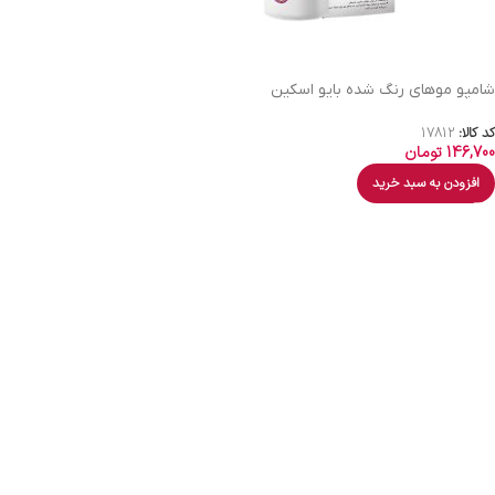
شامپو موهای رنگ شده بایو اسکین
کد کالا:
17812
146,700
تومان
افزودن به سبد خرید