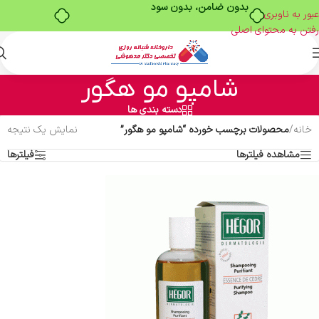
بدون ضامن، بدون سود
عبور به ناوبری
رفتن به محتوای اصلی
شامپو مو هگور
دسته بندی ها
خانه
/
محصولات برچسب خورده “شامپو مو هگور”
نمایش یک نتیجه
مشاهده فیلترها
فیلترها