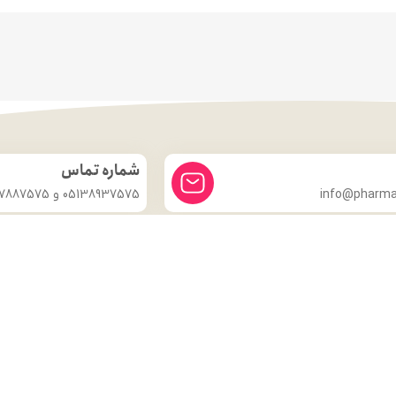
شماره تماس
info@pharmac
05138937575 و 09357887575
درباره ما
داروخانه شبانه روزی دکتر مدهوشی
با بیش از ۱۵ سال سابقهٔ اعتماد، در
خدمت سلامتی شماست.
ما با این باور که سلامتی گران‌بهاترین دارایی هر انسان است، همواره
تلاش کرده‌ایم تا با ارائهٔ داروهای اصل و باکیفیت، مشاورهٔ تخصصی
داروسازی و محیطی گرم و مطمئن، گامی مؤثر در حفظ و تقویت سلامت