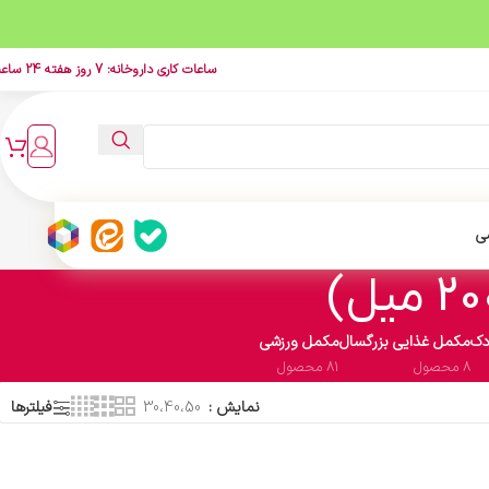
ساعات کاری داروخانه: 7 روز هفته 24 ساعت
ی
دک
مکمل غذایی بزرگسال
مکمل ورزشی
8 محصول
81 محصول
نمایش
30،40،50
فیلترها