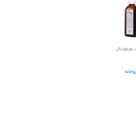
وروویتال
وخانه