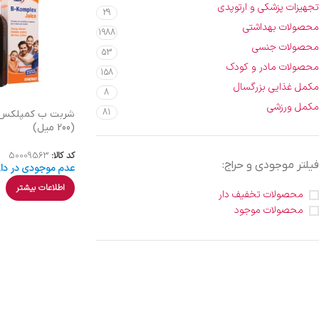
تجهیزات پزشکی و ارتوپدی
29
محصولات بهداشتی
1988
محصولات جنسی
53
محصولات مادر و کودک
158
مکمل غذایی بزرگسال
8
مکمل ورزشی
81
شربت ب کمپلکس ی
(200 میل)
کد کالا:
50009563
فیلتر موجودی و حراج:
عدم موجودی در دار
اطلاعات بیشتر
محصولات تخفیف دار
محصولات موجود