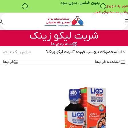
بدون ضامن، بدون سود
عبور به ناوبری
رفتن به محتوای اصلی
شربت لیکو زینک
دسته بندی ها
خانه
/
محصولات برچسب خورده “شربت لیکو زینک”
نمایش یک نتیجه
مشاهده فیلترها
فیلترها