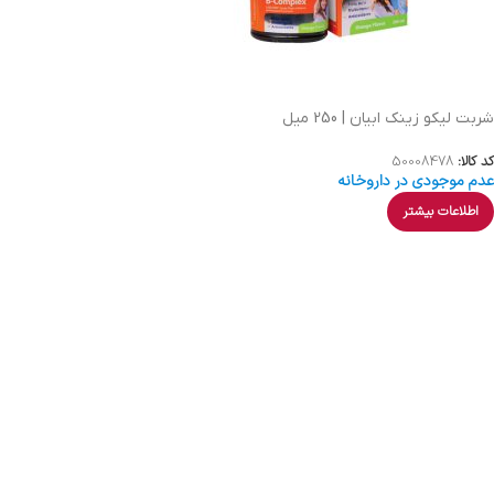
شربت لیکو زینک ابیان | 250 میل
کد کالا:
50008478
عدم موجودی در داروخانه
اطلاعات بیشتر