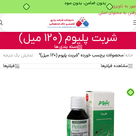
بدون ضامن، بدون سود
عبور به ناوبری
رفتن به محتوای اصلی
شربت پلیوم (120 میل)
دسته بندی ها
خانه
/
محصولات برچسب خورده “شربت پلیوم (120 میل)”
نمایش یک نتیجه
مشاهده فیلترها
فیلترها