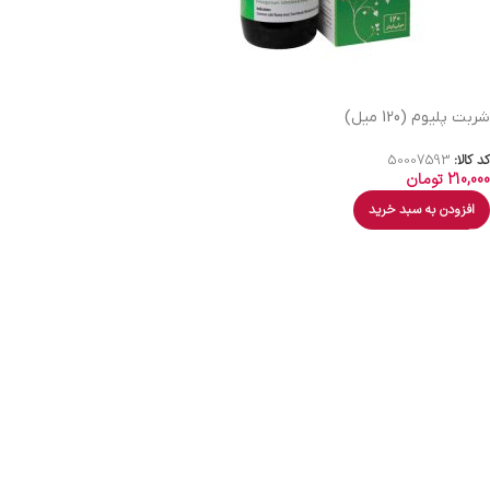
شربت پلیوم (120 میل)
کد کالا:
50007593
210,000
تومان
افزودن به سبد خرید