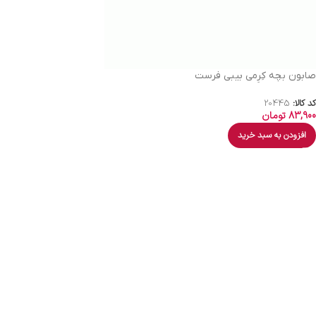
صابون بچه کِرِمی بیبی فرست
کد کالا:
20445
83,900
تومان
افزودن به سبد خرید