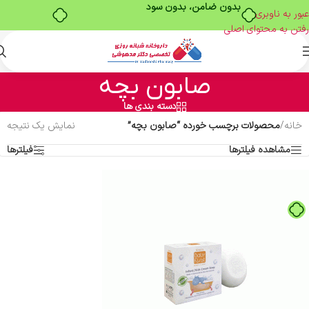
بدون ضامن، بدون سود
عبور به ناوبری
رفتن به محتوای اصلی
صابون بچه
دسته بندی ها
خانه
/
محصولات برچسب خورده “صابون بچه”
نمایش یک نتیجه
مشاهده فیلترها
فیلترها