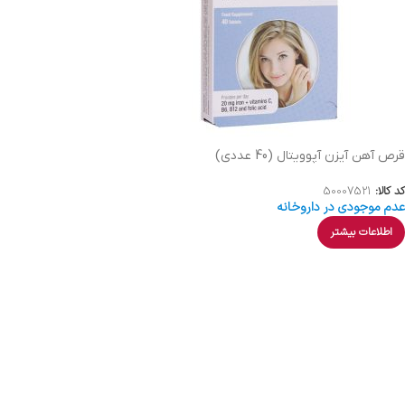
قرص آهن آیزن آپوویتال (40 عددی)
کد کالا:
50007521
عدم موجودی در داروخانه
اطلاعات بیشتر