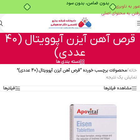
بدون ضامن، بدون سود
عبور به ناوبری
رفتن به محتوای اصلی
قرص آهن آیزن آپوویتال (40
عددی)
دسته بندی ها
خانه
/
محصولات برچسب خورده “قرص آهن آیزن آپوویتال (40 عددی)”
نمایش یک نتیجه
مشاهده فیلترها
فیلترها