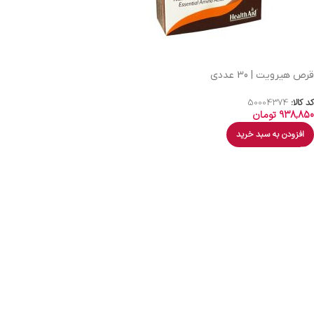
قرص هیرویت | 30 عددی
کد کالا:
50004374
938,850
تومان
افزودن به سبد خرید